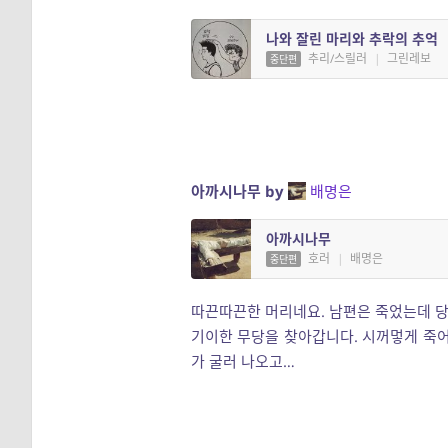
나와 잘린 마리와 추락의 추억
추리/스릴러
|
그린레보
중단편
아까시나무 by
배명은
아까시나무
호러
|
배명은
중단편
따끈따끈한 머리네요. 남편은 죽었는데 
기이한 무당을 찾아갑니다. 시꺼멓게 죽어
가 굴러 나오고…