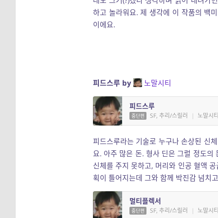
래도 그거(?)겠다 생각하며 읽어 내려가
하고 놀라워요. 제 생각에 이 작품의 백
이에요.
피드스루 by
노말시티
피드스루
SF, 추리/스릴러
|
노말시
중단편
피드스루라는 기술로 누구나 손상된 신체 
요. 아주 많은 돈. 형사 딘은 그럴 정도
신체를 주지 못하고, 머리와 인공 혈액 
획이 틀어지는데 그와 함께 박진감 넘치고
멀티플렉서
SF, 추리/스릴러
|
노말시
중단편