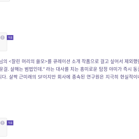
님의 <잘린 머리의 쓸모>를 큐레이션 소개 작품으로 걸고 싶어서 제외했
운걸. 살해는 범법인데.” 라는 대사를 치는 흥미로운 탐정 야미가 즉시 동
니다. 살짝 근미래의 SF이지만 회사에 종속된 연구원은 지극히 현실적이