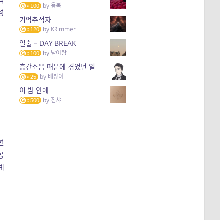
찍
by
용복
100
성
기억추적자
by
KRimmer
120
일출 – DAY BREAK
by
남이랑
100
층간소음 때문에 겪었던 일
by
배짱이
25
이 밤 안에
by
진샤
500
면
공
계