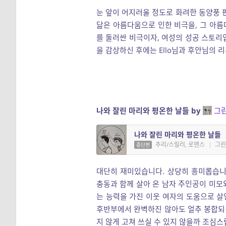
눈 앞이 어지러울 정도로 화려한 동양풍 
닮은 아름다움으로 인한 비극을, 그 아
를 둘러싼 비극이자, 여성의 성공 스토리
을 감상하신 후에는 Ello님과 후안님의 리
나와 잘린 마리와 평온한 날들 by
그
나와 잘린 마리와 평온한 날들
추리/스릴러, 로맨스
|
그
중단편
대단히 재미있습니다. 상당히 흥미롭습니
충동과 함께 살아 온 남자 주인공이 미모와
는 능력을 가진 이웃 여자의 도움으로 
후반부에서 완벽하진 않아도 얼추 봉합되
지 않게 고쳐 쓰실 수 있지 않을까 조심스