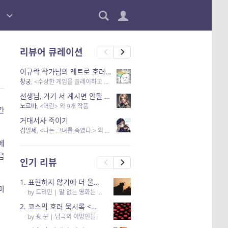
리뷰어 큐레이션
이규락 작가님의 레트로 호러 리뷰
창궁
, <수상한 게임을 플레이하고 있어> 외 3개 작품
선생님, 거기 서 계시면 안될 것 같은데요-역할 클리셰를 비튼 작품들
노르바
, <역린> 외 9개 작품
간
거대서사 죽이기
김밀세
, <나는 그녀를 죽였다.> 외 1개 작품
에
음
인기 리뷰
1. 표현하지 않기에 더 울림이 있는
미
by
드리민
|
말 없는 영화는 하룻밤에 몇 리를 갈 수 있을까
2. 코스믹 호러 묵시록 <남극의 이방인들> 리뷰
by
광 쿤
|
남극의 이방인들