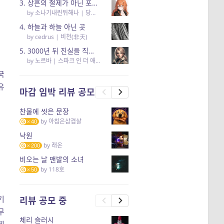
3. 상흔의 절제가 아닌 포용의 고찰… <당신의 어둠을 안아요>
by
소나기내린뒤해나
|
당신의 어둠을 안아요
4. 하늘과 하늘 아닌 곳
by
cedrus
|
비천(非天)
5. 3000년 뒤 진실을 직면하고 영혼까지 부서져버리는 소년의 성장통 (2부 리뷰)
by
노르바
|
스파크 인 더 애쉬스(Spark in the ashes)
국
유
마감 임박 리뷰 공모
찬물에 씻은 문장
by
아침은삼겹살
40
낙원
by
래온
200
비오는 날 맨발의 소녀
by
118호
50
기
리뷰 공모 중
무
체리 슬러시