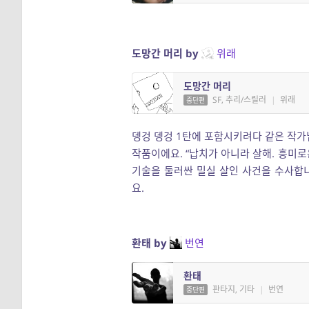
도망간 머리 by
위래
도망간 머리
SF, 추리/스릴러
|
위래
중단편
뎅겅 뎅겅 1탄에 포함시키려다 같은 작가
작품이에요. “납치가 아니라 살해. 흥미로
기술을 둘러싼 밀실 살인 사건을 수사합
요.
환태 by
번연
환태
판타지, 기타
|
번연
중단편