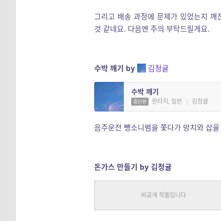
그리고 배송 과정에 문제가 있었는지 깨진
것 같네요. 다음엔 주의 부탁드릴게요.
수박 깨기 by
김청귤
수박 깨기
판타지, 일반
|
김청귤
중단편
음주운전 뺑소니범을 쫓다가 망치와 삽을 
돈가스 만들기 by 김청귤
돈가스 만들기
판타지, 일반
|
김청귤
중단편