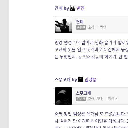
견폐 by
번연
견폐
호러
|
번연
중단편
뎅겅 뎅겅 1탄 말미에 영화 슬리피 할로
고전의 옷을 입고 돗가비로 둔갑해서 등장
는 무엇인지, 공포와 감동의 이야기, 한 번
스무고개 by
엄성용
스무고개
호러, 기타
|
엄성용
중단편
호러 장인 엄성용 작가님 또 모셨습니다.
사 김씨가 한 아리따운 여인을 태웁니다. 