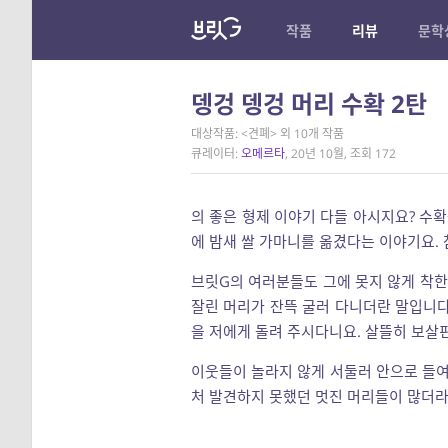
작품
리뷰
문학
뎅겅 뎅겅 머리 수확 2탄
대상작품: <견폐> 외 10개 작품
큐레이터:
오메르타
, 20년 10월, 조회 172
의 좋은 형제 이야기 다들 아시지요? 수확
에 밤새 쌀 가마니를 옮겼다는 이야기요. 
브릿G의 여러분들도 그에 못지 않게 착한
잘린 머리가 잔뜩 굴러 다니더란 말입니다
을 저에게 돌려 주시다니요. 살뜰히 보살
이웃들이 놀라지 않게 서둘러 안으로 들여 
처 발견하지 못했던 멋진 머리들이 많더라