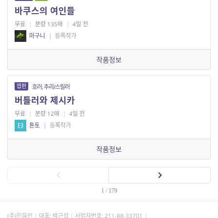
바쿠스의 여인들
무료
|
분량 135매
|
4일 전
마구니
|
등록작가
작품정보
엽편
호러, 추리/스릴러
버틀러와 제시카
무료
|
분량 12매
|
4일 전
톤토
|
등록작가
작품정보
1 / 179
(주)민음인
대표: 박근섭
사업자번호:
211-88-33701