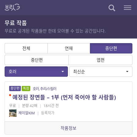
무료 작품
무료로 공개된 작품들만 한데 모아볼 수 있는 공간입니다.
전체
연재
중단편
중단편
엽편
호러
최신순
중단편
독점
호러, 추리/스릴러
예정된 장면들 – 1부 (먼저 죽어야 할 사람들)
무료
|
분량 42매
|
18시간 전
제이알KIM
|
등록작가
작품정보