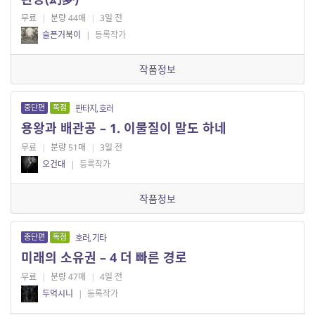
무료
|
분량 44매
|
3일 전
슬픈거북이
|
등록작가
작품정보
중단편
독점
판타지, 호러
용왕과 배관공 – 1. 이물질이 말도 하네
무료
|
분량 51매
|
3일 전
오건대
|
등록작가
작품정보
중단편
독점
호러, 기타
미래의 소유권 – 4 더 빠른 경로
무료
|
분량 47매
|
4일 전
두억시니
|
등록작가