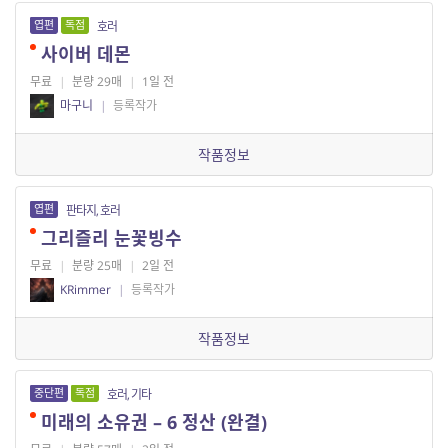
엽편
독점
호러
사이버 데몬
무료
|
분량 29매
|
1일 전
마구니
|
등록작가
작품정보
엽편
판타지, 호러
그리즐리 눈꽃빙수
무료
|
분량 25매
|
2일 전
KRimmer
|
등록작가
작품정보
중단편
독점
호러, 기타
미래의 소유권 – 6 정산 (완결)