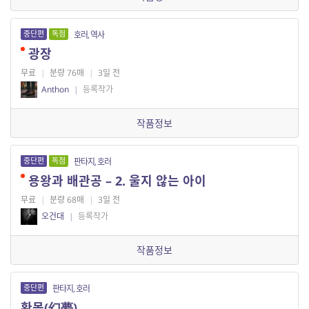
중단편
독점
호러, 역사
광장
무료
|
분량 76매
|
3일 전
Anthon
|
등록작가
작품정보
중단편
독점
판타지, 호러
용왕과 배관공 – 2. 울지 않는 아이
무료
|
분량 68매
|
3일 전
오건대
|
등록작가
작품정보
중단편
판타지, 호러
환몽(幻夢)