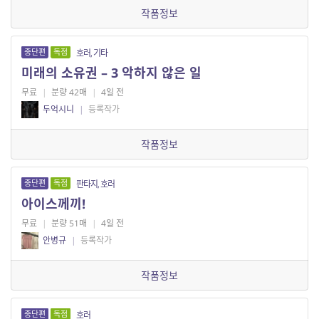
작품정보
중단편
독점
호러, 기타
미래의 소유권 – 3 악하지 않은 일
무료
|
분량 42매
|
4일 전
두억시니
|
등록작가
작품정보
중단편
독점
판타지, 호러
아이스께끼!
무료
|
분량 51매
|
4일 전
안병규
|
등록작가
작품정보
중단편
독점
호러