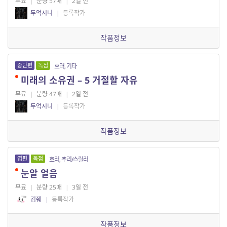
무료
|
분량 57매
|
2일 전
두억시니
|
등록작가
작품정보
중단편
독점
호러, 기타
미래의 소유권 – 5 거절할 자유
무료
|
분량 47매
|
2일 전
두억시니
|
등록작가
작품정보
엽편
독점
호러, 추리/스릴러
눈알 얼음
무료
|
분량 25매
|
3일 전
김줴
|
등록작가
작품정보