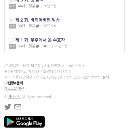
44매
|
읽음
|
20년 9월
무료
제 2 화. 바뀌어버린 일상
2
30매
|
읽음
|
20년 9월
무료
제 1 화. 우주에서 온 수호자
1
55매
|
읽음
|
×9
|
20년 9월
무료
(주)민음인
대표: 박근섭
사업자번호:
211-88-33701
통신판매업신고: 제2013-서울강남-02625호
주소: 서울시 강남구 도산대로 1길 62 5층
전화: 070-4021-7777
문의
IP현황&문의
데스크탑 버전
©
황금가지
All rights reserved.