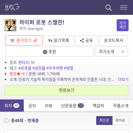
하이퍼 로봇 스텔란!
작가
제안
작가: Overlight
즐겨찾기
읽기목록
공유
숏코드복사
후원
작가소개
+
장르:
판타지
,
SF
태그:
#로봇물
#성장물
#우주여행
#열혈
평점
×9
| 분량: 48회, 1,766매
소개: 인류가 기술적 특이점을 이룩하여 은하계로 진출한 시대. 인류가 무사히 정착한 4번째 항성계의 제 4 지구는 초대형 우주 항행선 마르니온의 수호 아래에 평안한 삶을 보내고 있었다. ...
더보기
첫회보기
회차
공지
리뷰
단문응원
책갈피
작품소개
48
13
총48회 - 연재중
최신순
회차순