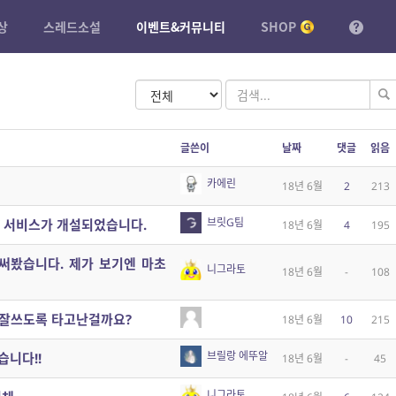
상
스레드소설
이벤트&커뮤니티
SHOP
글쓴이
날짜
댓글
읽음
카에린
18년 6월
2
213
브릿G팀
’ 서비스가 개설되었습니다.
18년 6월
4
195
번 써봤습니다. 제가 보기엔 마초
니그라토
18년 6월
-
108
 잘쓰도록 타고난걸까요?
18년 6월
10
215
브릴랑 에뚜알
습니다!!
18년 6월
-
45
니그라토