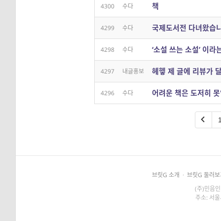
책
4300
수다
국제도서전 다녀왔습
4299
수다
‘소설 쓰는 소설’ 이
4298
수다
헤헿 제 글에 리뷰가 
4297
내글홍보
어려운 책은 도저히 
4296
수다
브릿G 소개
·
브릿G 둘러보
(주)민음인
주소: 서울