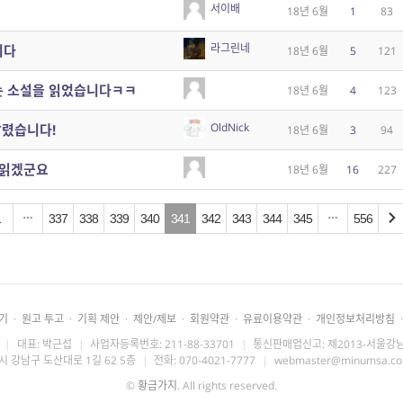
서이배
18년 6월
1
83
라그린네
니다
18년 6월
5
121
라는 소설을 읽었습니다ㅋㅋ
18년 6월
4
123
OldNick
달렸습니다!
18년 6월
3
94
못읽겠군요
18년 6월
16
227
1
337
338
339
340
341
342
343
344
345
556
기
·
원고 투고
·
기획 제안
·
제안/제보
·
회원약관
·
유료이용약관
·
개인정보처리방침
·
|
대표: 박근섭
|
사업자등록번호: 211-88-33701
|
통신판매업신고: 제2013-서울강남
시 강남구 도산대로 1길 62 5층
|
전화: 070-4021-7777
|
webmaster@minumsa.c
©
황금가지
. All rights reserved.