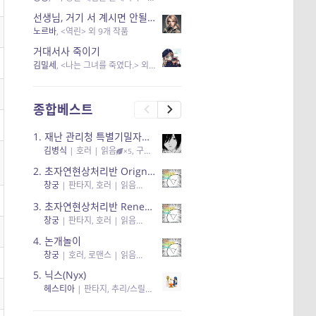
선생님, 거기 서 계시면 안될 것 같은데요-역할 클리셰를 비튼 작품들
노르바
, <역린> 외 9개 작품
거대서사 죽이기
김밀세
, <나는 그녀를 죽였다.> 외 1개 작품
종합베스트
1.
재난 관리청 특별기밀자료들
김병식
|
호러
| 읽음
, 구독
, 응원95, 리뷰3
×5
2.
초자연현상처리반 Orignal + True Ending
창궁
|
판타지, 호러
| 읽음
, 구독
, 응원6
×5
3.
초자연현상처리반 Renewal
창궁
|
판타지, 호러
| 읽음
, 구독
, 응원82, 리뷰4
×5
4.
논개놀이
창궁
|
호러, 로맨스
| 읽음
, 공감11, 응원25
×5
5.
닉스(Nyx)
헤스티아
|
판타지, 추리/스릴러
| 읽음
, 구독
, 응원434
×5