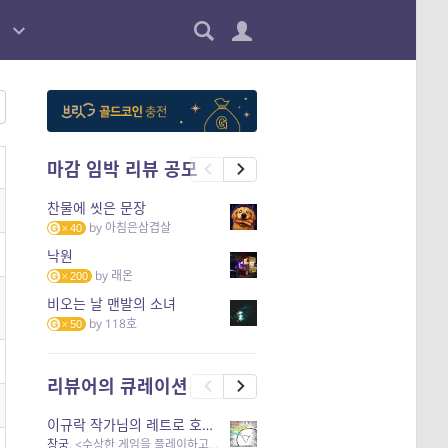
마감 임박 리뷰 공모
찬물에 씻은 문장
by
아침은삼겹살
40
낙원
by
래온
200
비오는 날 맨발의 소녀
by
118호
50
리뷰어의 큐레이션
이규락 작가님의 레트로 호러 리뷰
창궁
, <수상한 게임을 플레이하고 있어> 외 3개 작품