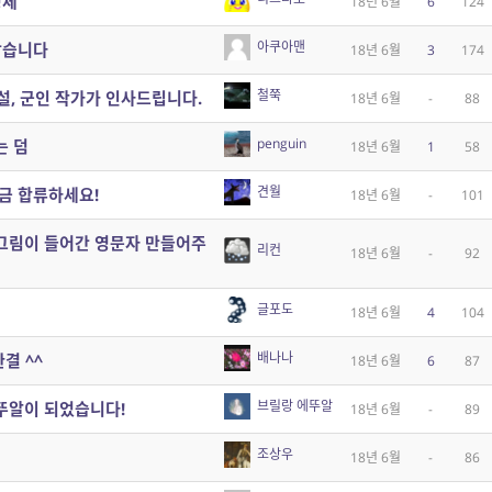
정체
18년 6월
6
124
아쿠아맨
같습니다
18년 6월
3
174
철쭉
설, 군인 작가가 인사드립니다.
18년 6월
-
88
penguin
는 덤
18년 6월
1
58
견월
금 합류하세요!
18년 6월
-
101
 그림이 들어간 영문자 만들어주
리컨
18년 6월
-
92
글포도
18년 6월
4
104
배나나
결 ^^
18년 6월
6
87
브릴랑 에뚜알
뚜알이 되었습니다!
18년 6월
-
89
조상우
18년 6월
-
86