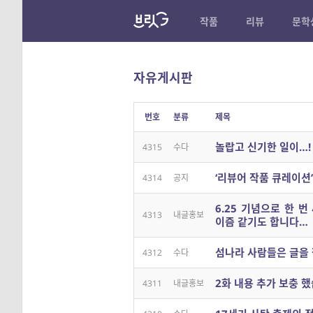
작품
리뷰
문학
자유게시판
번호
분류
제목
놀랍고 신기한 일이…!
4315
수다
‘리뷰어 작품 큐레이션
4314
공지
6.25 기념으로 한 
4313
내글홍보
이즘 같기도 합니다…
섬나라 사람들은 글을
4312
수다
2화 내용 추가 보충 했
4311
내글홍보