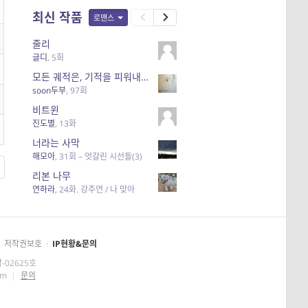
최신 작품
로맨스
줄리
글디
,
5회
모든 궤적은, 기적을 피워내기 위해 있다.
soon두부
,
97회
비트윈
진도별
,
13화
너라는 사막
해모아
,
31회 – 엇갈린 시선들(3)
리본 나무
연하라
,
24화. 강주연 / 나 맞아
저작권보호
·
IP현황&문의
-02625호
om
|
문의