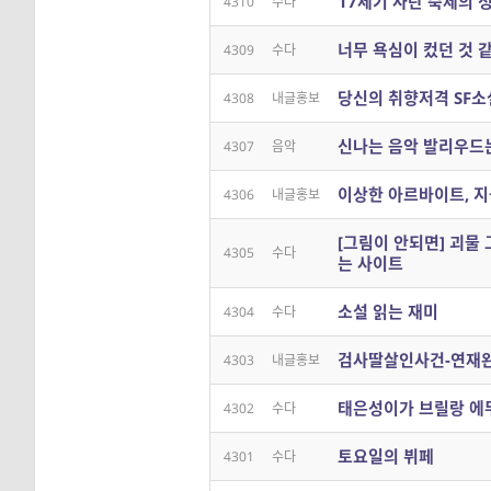
17세기 사탄 축제의 
4310
수다
너무 욕심이 컸던 것 
4309
수다
당신의 취향저격 SF소
4308
내글홍보
신나는 음악 발리우드
4307
음악
이상한 아르바이트, 지
4306
내글홍보
[그림이 안되면] 괴물
4305
수다
는 사이트
소설 읽는 재미
4304
수다
검사딸살인사건-연재완
4303
내글홍보
태은성이가 브릴랑 에
4302
수다
토요일의 뷔페
4301
수다