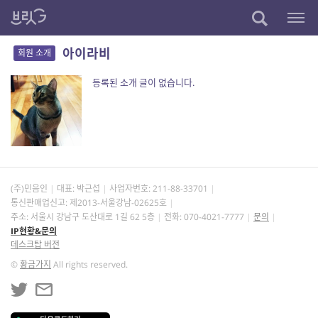
아이라비
회원 소개
등록된 소개 글이 없습니다.
(주)민음인
대표: 박근섭
사업자번호:
211-88-33701
통신판매업신고: 제2013-서울강남-02625호
주소: 서울시 강남구 도산대로 1길 62 5층
전화: 070-4021-7777
문의
IP현황&문의
데스크탑 버전
©
황금가지
All rights reserved.