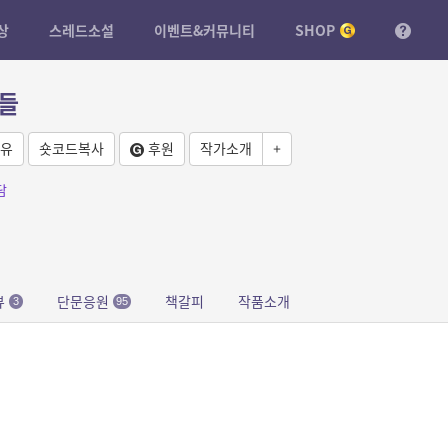
상
스레드소설
이벤트&커뮤니티
SHOP
들
유
숏코드복사
후원
작가소개
+
담
뷰
단문응원
책갈피
작품소개
3
95