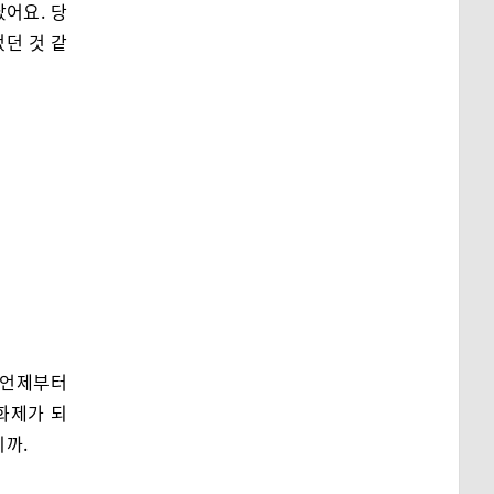
났어요. 당
었던 것 같
 언제부터
화제가 되
니까.