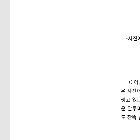
-사진
ㄱ: 
은 사진이
씻고 있
운 알루미
도 잔뜩