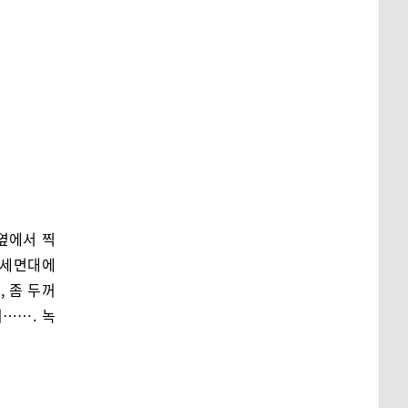
옆에서 찍
, 세면대에
 좀 두꺼
지……. 녹