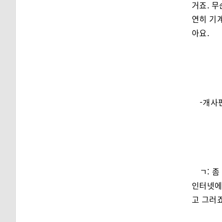
거죠. 무
연히 기계
아요.
-개사
ㄱ: 
인터넷에
고 그러죠