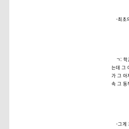
-최초
ㄱ: 
는데 그 
가 그 아
속 그 
-그게