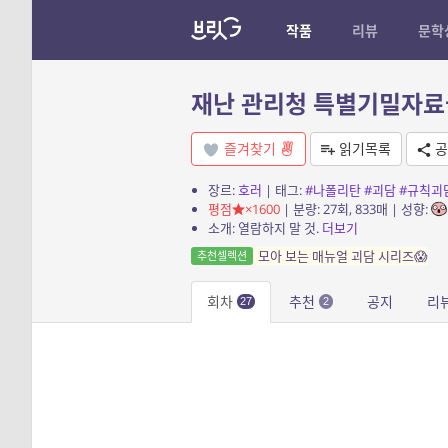
작품
리뷰
문학
재난 관리청 특별기밀자료
즐겨찾기
읽기목록
공
장르:
호러
| 태그:
#나폴리탄
#괴담
#규칙괴
평점
×1600
| 분량: 27회, 833매 | 성향:
소개: 열람하지 말 것.
더보기
모아 보는 매뉴얼 괴담 시리즈😱
추천셀렉션
회차
추천
공지
리
27
2