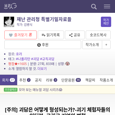
재난 관리청 특별기밀자료들
작가
제안
작가: 김병식
즐겨찾기
읽기목록
공유
숏코드복사
후원
작가소개
+
장르:
호러
태그:
#나폴리탄
#괴담
#규칙괴담
평점
×1605
| 분량: 27회, 833매 | 성향:
소개: 열람하지 말 것.
더보기
회차
추천
공지
리뷰
단문응원
책갈피
작품소개
27
2
3
96
모아 보는 매뉴얼 괴담 시리즈😱
추천셀렉션
[주의] 괴담은 어떻게 형성되는가?-괴기 체험자들의