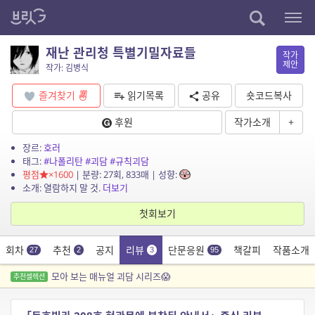
재난 관리청 특별기밀자료들
작가
제안
작가: 김병식
즐겨찾기
읽기목록
공유
숏코드복사
후원
작가소개
+
장르:
호러
태그:
#나폴리탄
#괴담
#규칙괴담
평점
×1600
| 분량: 27회, 833매 | 성향:
소개: 열람하지 말 것.
더보기
첫회보기
회차
추천
공지
리뷰
단문응원
책갈피
작품소개
27
2
3
95
모아 보는 매뉴얼 괴담 시리즈😱
추천셀렉션