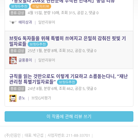
「동호빌라 208호 현관문에 부착된 안내서」중심 리뷰
브릿G추천
이달의리뷰
4월 15일, 분량 10매, 조회 315, 공감 2, 댓글 0
종류-감상
매미상과
|
일반리뷰어
브릿G 독자들을 위해 특별히 쓰여지고 은밀히 감춰진 핏빛 기
밀자료들
브릿G추천
25년 1월, 분량 8매, 조회 352, 공감 0, 댓글 0
종류-감상
글풍풍이
|
일반리뷰어
규칙을 읽는 것만으로도 이렇게 기묘하고 소름돋는다니, “재난
관리청 특별기밀자료들”
브릿G추천
24년 8월, 분량 6매, 조회 462, 공감 5, 댓글 0
종류-감상
쥰노
|
브릿G비평가
이 작품에 관해 리뷰 쓰기
(주)민음인
대표: 박근섭
사업자번호:
211-88-33701