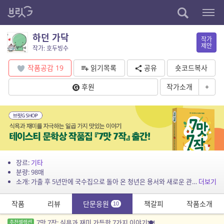
하던 가닥
작가
제안
작가: 호두빙수
작품공감
19
읽기목록
공유
숏코드복사
후원
작가소개
+
장르:
기타
분량: 98매
소개: 가출 후 5년만에 국수집으로 돌아 온 청년은 용서와 새로운 관계를 말합니다. 하지만 사람 잡는 게 부업인 국수집 주인은…….
더보기
작품
리뷰
단문응원
책갈피
작품소개
10
7맛 7작: 식욕과 재미 가득한 7가지 이야기🍽️
추천셀렉션