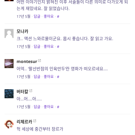
어떤 이야기인지 밝혀진 이후 서술들이 다른 의미로 다가오게 되
는게 재밌네요. 잘 읽었습니다.
17년 5월
·
답글
·
좋아요
·
#
모나카
크.. 액션 느와르물이군요. 몹시 좋습니다. 잘 읽고 가요.
17년 5월
·
답글
·
좋아요
·
#
montesur
어억.. ‘팔선반점의 인육만두’란 영화가 떠오르네요….
17년 5월
·
답글
·
좋아요
·
#
버터칼
아…어….아…..
17년 5월
·
답글
·
좋아요
·
#
리체르카
헉 세상에 중간부터 장르가