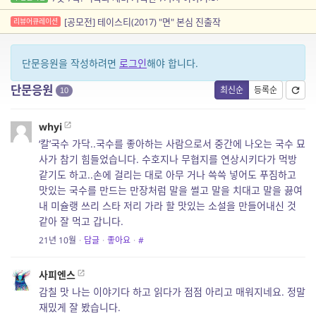
[공모전] 테이스티(2017) "면" 본심 진출작
리뷰어큐레이션
단문응원을 작성하려면
로그인
해야 합니다.
단문응원
최신순
등록순
10
whyi
‘칼’국수 가닥..국수를 좋아하는 사람으로서 중간에 나오는 국수 묘
사가 참기 힘들었습니다. 수호지나 무협지를 연상시키다가 먹방
같기도 하고..손에 걸리는 대로 아무 거나 쓱쓱 넣어도 푸짐하고
맛있는 국수를 만드는 만장처럼 말을 썰고 말을 치대고 말을 끓여
내 미슐랭 쓰리 스타 저리 가라 할 맛있는 소설을 만들어내신 것
같아 잘 먹고 갑니다.
21년 10월
·
답글
·
좋아요
·
#
사피엔스
감칠 맛 나는 이야기다 하고 읽다가 점점 아리고 매워지네요. 정말
재밌게 잘 봤습니다.