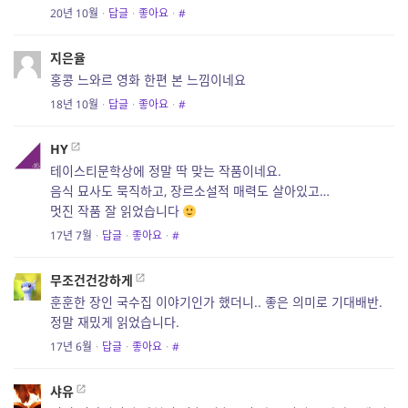
20년 10월
·
답글
·
좋아요
·
#
지은율
홍콩 느와르 영화 한편 본 느낌이네요
18년 10월
·
답글
·
좋아요
·
#
HY
테이스티문학상에 정말 딱 맞는 작품이네요.
음식 묘사도 묵직하고, 장르소설적 매력도 살아있고…
멋진 작품 잘 읽었습니다
17년 7월
·
답글
·
좋아요
·
#
무조건건강하게
훈훈한 장인 국수집 이야기인가 했더니.. 좋은 의미로 기대배반.
정말 재밌게 읽었습니다.
17년 6월
·
답글
·
좋아요
·
#
샤유