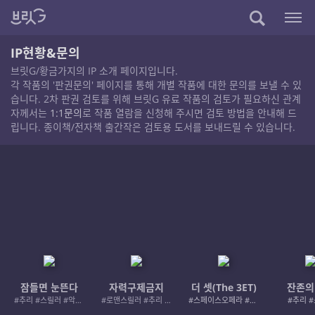
IP현황&문의
브릿G/황금가지의 IP 소개 페이지입니다.
각 작품의 '판권문의' 페이지를 통해 개별 작품에 대한 문의를 보낼 수 있
습니다. 2차 판권 검토를 위해 브릿G 유료 작품의 검토가 필요하신 관계
자께서는
1:1문의
로 작품 열람을 신청해 주시면 검토 방법을 안내해 드
립니다. 종이책/전자책 출간작은 검토용 도서를 보내드릴 수 있습니다.
잠들면 눈뜬다
자력구제금지
더 셋(The 3ET)
잔존의
#추리 #스릴러 #악인 #로드레이지
#로맨스릴러 #추리 #여성서사 #사적제재
#스페이스오페라 #우주활극
#추리 