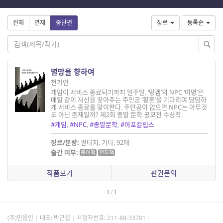
전체
연재
중단편
장르
등록순
멸망을 향하여
천가연
게임이 서비스 종료되기까지 일주일. ‘망겜’의 NPC ‘여명’은
매일 같이 자신을 찾아주는 주인공 ‘황혼’을 기다리며 담담하
게 서비스 종료를 맞이한다. 주인공이 없으면 NPC는 아무것
도 아닌 존재일까? 제2회 종말 문학 공모전 수상작.
#게임
,
#NPC
,
#종말문학
,
#아포칼립스
장르/분량:
판타지, 기타, 92매
출간 여부:
종이책
전자책
작품보기
판권문의
1 / 1
(주)민음인
대표: 박근섭
사업자번호:
211-88-33701