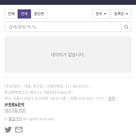
전체
연재
중단편
장르
등록순
데이터가 없습니다.
(주)민음인
대표: 박근섭
사업자번호:
211-88-33701
통신판매업신고: 제2013-서울강남-02625호
주소: 서울시 강남구 도산대로 1길 62 5층
전화: 070-4021-7777
문의
IP현황&문의
데스크탑 버전
©
황금가지
All rights reserved.