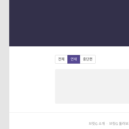
1
2
3
4
전체
연재
중단편
브릿G 소개
·
브릿G 둘러보