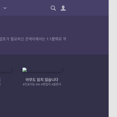
품의 검토가 필요하신 관계자께서는
1:1문의
로 작
호
아무도 읽지 않습니다
엄마 A 그리고 좀비
러
#인공지능 #AI #편집자 #출판사
#좀비 #모녀 #재난 #성장물