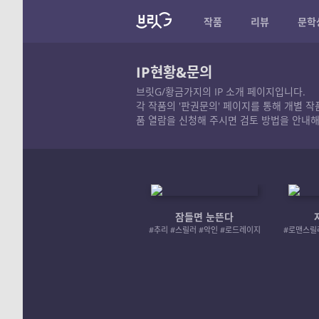
작품
리뷰
문학
IP현황&문의
브릿G/황금가지의 IP 소개 페이지입니다.
각 작품의 '판권문의' 페이지를 통해 개별 
품 열람을 신청해 주시면 검토 방법을 안내해
잠들면 눈뜬다
#추리 #스릴러 #악인 #로드레이지