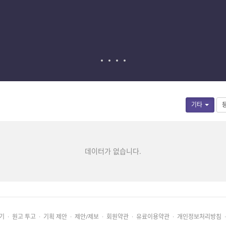
기타
데이터가 없습니다.
기
·
원고 투고
·
기획 제안
·
제안/제보
·
회원약관
·
유료이용약관
·
개인정보처리방침
·