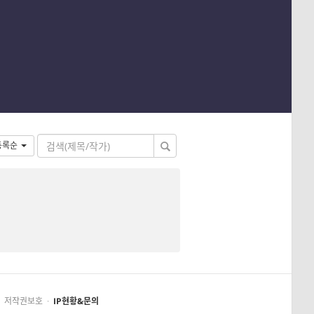
등록순
저작권보호
·
IP현황&문의