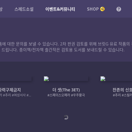
상
스레드소설
이벤트&커뮤니티
SHOP
작품에 대한 문의를 보낼 수 있습니다. 2차 판권 검토를 위해 브릿G 유료 작
 드립니다. 종이책/전자책 출간작은 검토용 도서를 보내드릴 수 있습니다.
자력구제금지
더 셋(The 3ET)
잔존의 신
#로맨스릴러 #추리 #여성서사 #사적제재
#스페이스오페라 #우주활극
#추리 #스릴