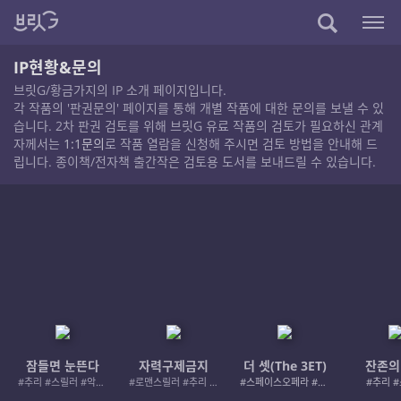
IP현황&문의
브릿G/황금가지의 IP 소개 페이지입니다.
각 작품의 '판권문의' 페이지를 통해 개별 작품에 대한 문의를 보낼 수 있
습니다. 2차 판권 검토를 위해 브릿G 유료 작품의 검토가 필요하신 관계
자께서는
1:1문의
로 작품 열람을 신청해 주시면 검토 방법을 안내해 드
립니다. 종이책/전자책 출간작은 검토용 도서를 보내드릴 수 있습니다.
잠들면 눈뜬다
자력구제금지
더 셋(The 3ET)
잔존의
#추리 #스릴러 #악인 #로드레이지
#로맨스릴러 #추리 #여성서사 #사적제재
#스페이스오페라 #우주활극
#추리 