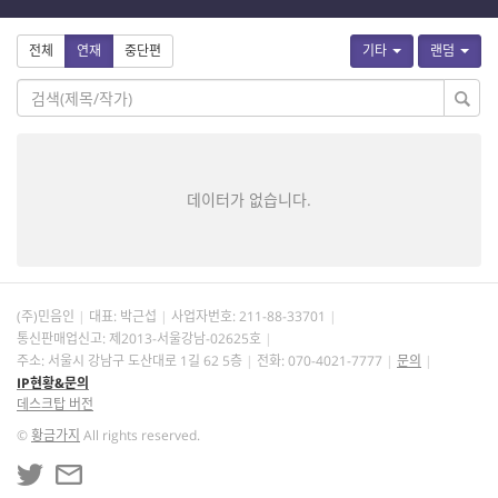
전체
연재
중단편
기타
랜덤
데이터가 없습니다.
(주)민음인
대표: 박근섭
사업자번호:
211-88-33701
통신판매업신고: 제2013-서울강남-02625호
주소: 서울시 강남구 도산대로 1길 62 5층
전화: 070-4021-7777
문의
IP현황&문의
데스크탑 버전
©
황금가지
All rights reserved.