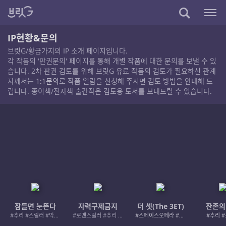
IP현황&문의
브릿G/황금가지의 IP 소개 페이지입니다.
각 작품의 '판권문의' 페이지를 통해 개별 작품에 대한 문의를 보낼 수 있
습니다. 2차 판권 검토를 위해 브릿G 유료 작품의 검토가 필요하신 관계
자께서는
1:1문의
로 작품 열람을 신청해 주시면 검토 방법을 안내해 드
립니다. 종이책/전자책 출간작은 검토용 도서를 보내드릴 수 있습니다.
잠들면 눈뜬다
자력구제금지
더 셋(The 3ET)
잔존의
#추리 #스릴러 #악인 #로드레이지
#로맨스릴러 #추리 #여성서사 #사적제재
#스페이스오페라 #우주활극
#추리 