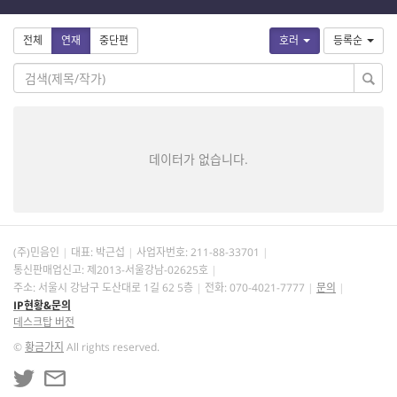
전체
연재
중단편
호러
등록순
데이터가 없습니다.
(주)민음인
대표: 박근섭
사업자번호:
211-88-33701
통신판매업신고: 제2013-서울강남-02625호
주소: 서울시 강남구 도산대로 1길 62 5층
전화: 070-4021-7777
문의
IP현황&문의
데스크탑 버전
©
황금가지
All rights reserved.