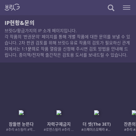
IP현황&문의
브릿G/황금가지의 IP 소개 페이지입니다.
각 작품의 '판권문의' 페이지를 통해 개별 작품에 대한 문의를 보낼 수 있
습니다. 2차 판권 검토를 위해 브릿G 유료 작품의 검토가 필요하신 관계
자께서는
1:1문의
로 작품 열람을 신청해 주시면 검토 방법을 안내해 드
립니다. 종이책/전자책 출간작은 검토용 도서를 보내드릴 수 있습니다.
잠들면 눈뜬다
자력구제금지
더 셋(The 3ET)
잔존의
#추리 #스릴러 #악인 #로드레이지
#로맨스릴러 #추리 #여성서사 #사적제재
#스페이스오페라 #우주활극
#추리 