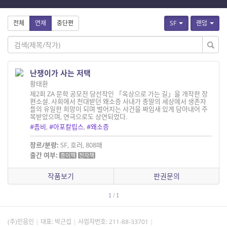
전체
연재
중단편
SF
랜덤
난쟁이가 사는 저택
황태환
제2회 ZA 문학 공모전 당선작인 「옥상으로 가는 길」을 개작한 장
편소설. 사회에서 천대받던 왜소증 사내가 종말의 세상에서 생존자
들의 유일한 희망이 되며 벌어지는 사건을 짜임새 있게 담아내어 주
목받았으며, 연극으로도 상연되었다.
#좀비
,
#아포칼립스
,
#왜소증
장르/분량:
SF, 호러, 808매
출간 여부:
종이책
전자책
작품보기
판권문의
1 / 1
(주)민음인
대표: 박근섭
사업자번호:
211-88-33701