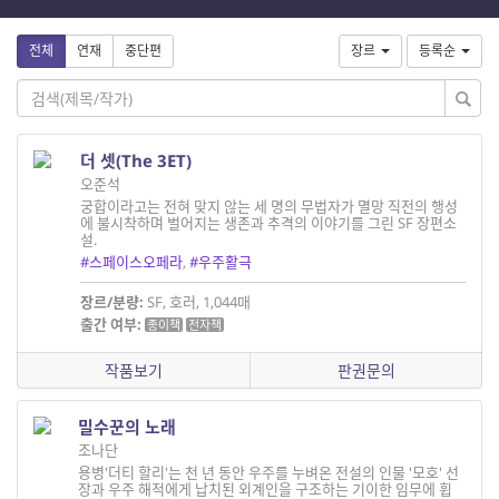
전체
연재
중단편
장르
등록순
더 셋(The 3ET)
오준석
궁합이라고는 전혀 맞지 않는 세 명의 무법자가 멸망 직전의 행성
에 불시착하며 벌어지는 생존과 추격의 이야기를 그린 SF 장편소
설.
#스페이스오페라
,
#우주활극
장르/분량:
SF, 호러, 1,044매
출간 여부:
종이책
전자책
작품보기
판권문의
밀수꾼의 노래
조나단
용병'더티 할리'는 천 년 동안 우주를 누벼온 전설의 인물 '모호' 선
장과 우주 해적에게 납치된 외계인을 구조하는 기이한 임무에 휩