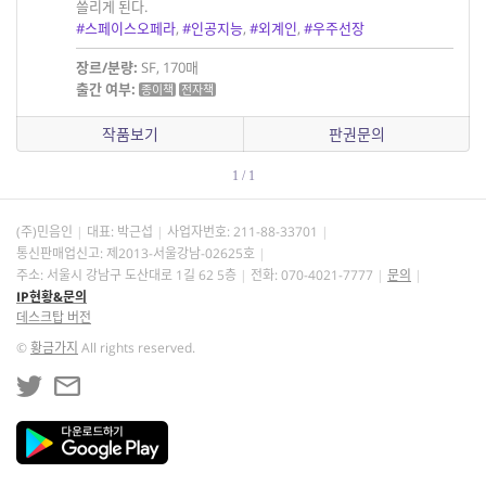
쓸리게 된다.
#스페이스오페라
,
#인공지능
,
#외계인
,
#우주선장
장르/분량:
SF, 170매
출간 여부:
종이책
전자책
작품보기
판권문의
1 / 1
(주)민음인
대표: 박근섭
사업자번호:
211-88-33701
통신판매업신고: 제2013-서울강남-02625호
주소: 서울시 강남구 도산대로 1길 62 5층
전화: 070-4021-7777
문의
IP현황&문의
데스크탑 버전
©
황금가지
All rights reserved.