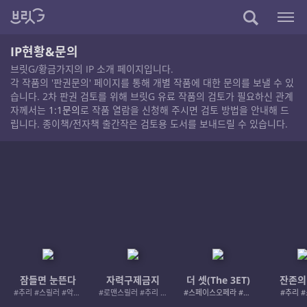
IP현황&문의
브릿G/황금가지의 IP 소개 페이지입니다.
각 작품의 '판권문의' 페이지를 통해 개별 작품에 대한 문의를 보낼 수 있
습니다. 2차 판권 검토를 위해 브릿G 유료 작품의 검토가 필요하신 관계
자께서는
1:1문의
로 작품 열람을 신청해 주시면 검토 방법을 안내해 드
립니다. 종이책/전자책 출간작은 검토용 도서를 보내드릴 수 있습니다.
잠들면 눈뜬다
자력구제금지
더 셋(The 3ET)
잔존의
#추리 #스릴러 #악인 #로드레이지
#로맨스릴러 #추리 #여성서사 #사적제재
#스페이스오페라 #우주활극
#추리 