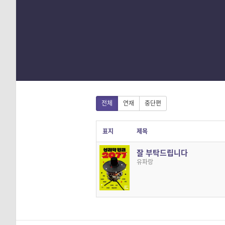
1
2
3
4
전체
연재
중단편
표지
제목
잘 부탁드립니다
유파랑