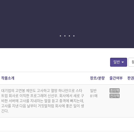
일반
작품소개
장르/분량
출간여부
판권
대기업의 고연봉 제안도 고사하고 열망 하나만으로 스타
일반
종이책
트업 회사로 이직한 프로그래머 신선우. 회사에서 새로 구
81매
전자책
비한 서버에 고사를 지내자는 말을 듣고 충격에 빠지는데,
고사를 지낸 다음 날부터 거짓말처럼 회사에 좋은 일이 생
긴다.