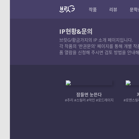
작품
리뷰
문학
IP현황&문의
브릿G/황금가지의 IP 소개 페이지입니다.
각 작품의 '판권문의' 페이지를 통해 개별 
품 열람을 신청해 주시면 검토 방법을 안내해
잠들면 눈뜬다
#추리 #스릴러 #악인 #로드레이지