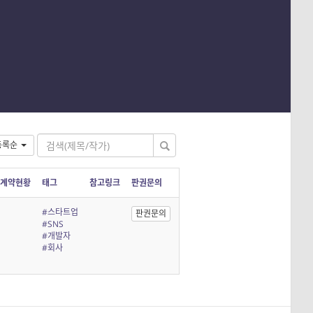
등록순
계약현황
태그
참고링크
판권문의
#스타트업
판권문의
#SNS
#개발자
#회사