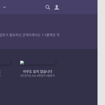
품의 검토가 필요하신 관계자께서는
1:1문의
로 작
호
아무도 읽지 않습니다
엄마 A 그리고 좀비
러
#인공지능 #AI #편집자 #출판사
#좀비 #모녀 #재난 #성장물