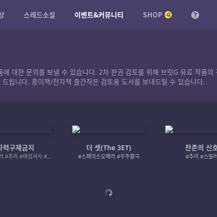
상
스레드소설
이벤트&커뮤니티
SHOP
작품에 대한 문의를 보낼 수 있습니다. 2차 판권 검토를 위해 브릿G 유료 작
 드립니다. 종이책/전자책 출간작은 검토용 도서를 보내드릴 수 있습니다.
자력구제금지
더 셋(The 3ET)
잔존의 신
#로맨스릴러 #추리 #여성서사 #사적제재
#스페이스오페라 #우주활극
#추리 #스릴