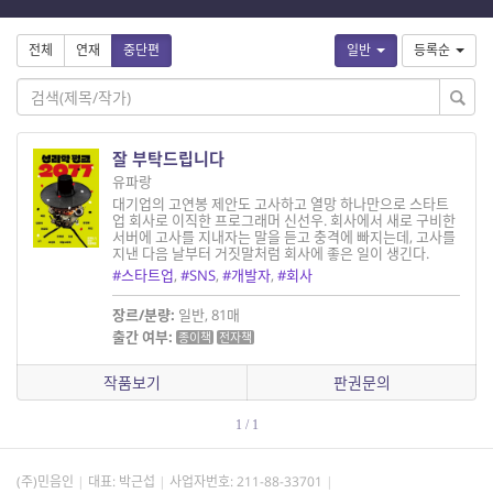
전체
연재
중단편
일반
등록순
잘 부탁드립니다
유파랑
대기업의 고연봉 제안도 고사하고 열망 하나만으로 스타트
업 회사로 이직한 프로그래머 신선우. 회사에서 새로 구비한
서버에 고사를 지내자는 말을 듣고 충격에 빠지는데, 고사를
지낸 다음 날부터 거짓말처럼 회사에 좋은 일이 생긴다.
#스타트업
,
#SNS
,
#개발자
,
#회사
장르/분량:
일반, 81매
출간 여부:
종이책
전자책
작품보기
판권문의
1 / 1
(주)민음인
대표: 박근섭
사업자번호:
211-88-33701