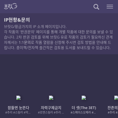
IP현황&문의
브릿G/황금가지의 IP 소개 페이지입니다.
각 작품의 '판권문의' 페이지를 통해 개별 작품에 대한 문의를 보낼 수 있
습니다. 2차 판권 검토를 위해 브릿G 유료 작품의 검토가 필요하신 관계
자께서는
1:1문의
로 작품 열람을 신청해 주시면 검토 방법을 안내해 드
립니다. 종이책/전자책 출간작은 검토용 도서를 보내드릴 수 있습니다.
잠들면 눈뜬다
자력구제금지
더 셋(The 3ET)
잔존의
#추리 #스릴러 #악인 #로드레이지
#로맨스릴러 #추리 #여성서사 #사적제재
#스페이스오페라 #우주활극
#추리 