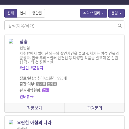
전체
연재
중단편
추리/스릴러
랜덤
짐승
신원섭
자취방에서 벌어진 의문의 살인사건을 놓고 펼쳐지는 여섯 인물의
군상극. 한국 추리스릴러 단편선 등 다양한 작품을 발표해 온 신원
섭 작가의 첫 장편소설.
#살인
,
#군상극
장르/분량:
추리/스릴러, 995매
출간 여부:
종이책
전자책
판권계약현황:
영화
인터뷰→
작품보기
판권문의
요란한 아침의 나라
신원섭