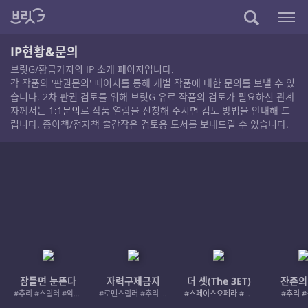
IP현황&문의
브릿G/황금가지의 IP 소개 페이지입니다.
각 작품의 '판권문의' 페이지를 통해 개별 작품에 대한 문의를 보낼 수 있
습니다. 2차 판권 검토를 위해 브릿G 유료 작품의 검토가 필요하신 관계
자께서는
1:1문의
로 작품 열람을 신청해 주시면 검토 방법을 안내해 드
립니다. 종이책/전자책 출간작은 검토용 도서를 보내드릴 수 있습니다.
잠들면 눈뜬다
자력구제금지
더 셋(The 3ET)
잔존의
#추리 #스릴러 #악인 #로드레이지
#로맨스릴러 #추리 #여성서사 #사적제재
#스페이스오페라 #우주활극
#추리 