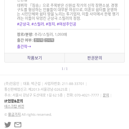
데뷔작 『짐승』으로 주목받은 신원섭 작가의 신작 장편소설. 경쟁
구도를 형성하는 인물들이 대부분 여성으로, 미혼모 쉼터를 운영하
는 시민단체와 쉼터 땅을 노리는 투기업자, 이들 사이에서 한몫 챙기
려는 이들이 뒤엉킨 군상극 스릴러의 정점.
#군상극
,
#스릴러
,
#정치
,
#여성주인공
장르/분량:
추리/스릴러, 1,093매
출간 여부:
종이책
전자책
출간작→
작품보기
판권문의
1 / 1
(주)민음인
대표: 박근섭
사업자번호:
211-88-33701
통신판매업신고: 제2013-서울강남-02625호
주소: 서울시 강남구 도산대로 1길 62 5층
전화: 070-4021-7777
문의
IP현황&문의
데스크탑 버전
©
황금가지
All rights reserved.