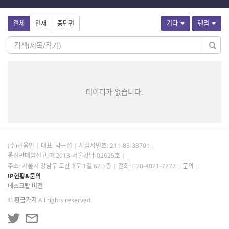
전체
연재
중단편
기타
랜덤
데이터가 없습니다.
(주)민음인
대표: 박근섭
사업자번호:
211-88-33701
통신판매업신고: 제2013-서울강남-02625호
주소: 서울시 강남구 도산대로 1길 62 5층
전화: 070-4021-7777
문의
IP현황&문의
데스크탑 버전
©
황금가지
All rights reserved.