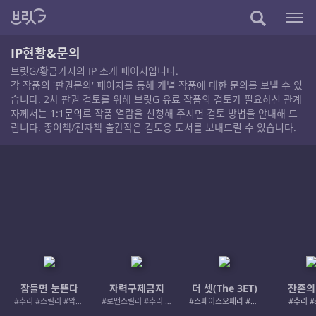
IP현황&문의
브릿G/황금가지의 IP 소개 페이지입니다.
각 작품의 '판권문의' 페이지를 통해 개별 작품에 대한 문의를 보낼 수 있
습니다. 2차 판권 검토를 위해 브릿G 유료 작품의 검토가 필요하신 관계
자께서는
1:1문의
로 작품 열람을 신청해 주시면 검토 방법을 안내해 드
립니다. 종이책/전자책 출간작은 검토용 도서를 보내드릴 수 있습니다.
잠들면 눈뜬다
자력구제금지
더 셋(The 3ET)
잔존의
#추리 #스릴러 #악인 #로드레이지
#로맨스릴러 #추리 #여성서사 #사적제재
#스페이스오페라 #우주활극
#추리 