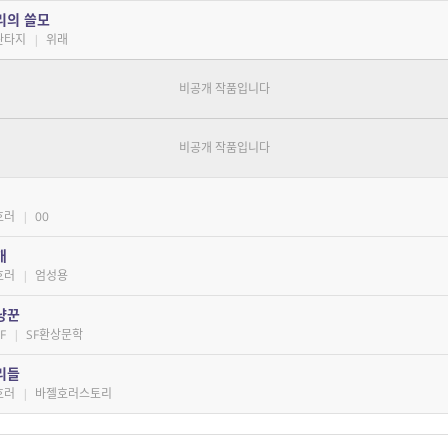
설의 비...
리의 쓸모
판타지
|
위래
린 여자
판타지, 호러
|
서계수
한의원
타지, 호러
|
배명은
호러
|
00
개
호러
|
엄성용
냥꾼
F
|
SF환상문학
리들
호러
|
바젤호러스토리