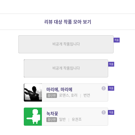
리뷰 대상 작품 모아 보기
엄마 아빠가 사랑해서 나를 낳았어요
SF, 호러
|
정엘2
중단편
저녁밥
호러
|
환상괴담
중단편
마리에, 마리에
로맨스, 호러
|
번연
중단편
녹차꽃
일반
|
유권조
중단편