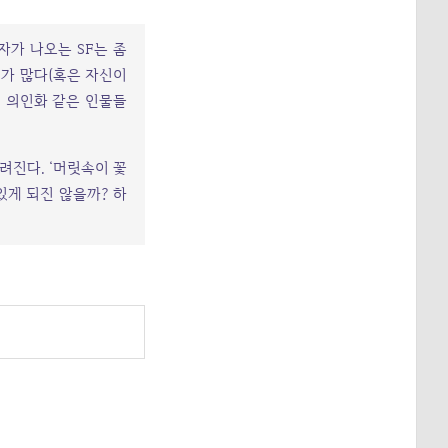
자가 나오는 SF는 좀
때가 많다(혹은 자신이
의 의인화 같은 인물들
려진다. ‘머릿속이 꽃
있게 되진 않을까? 하