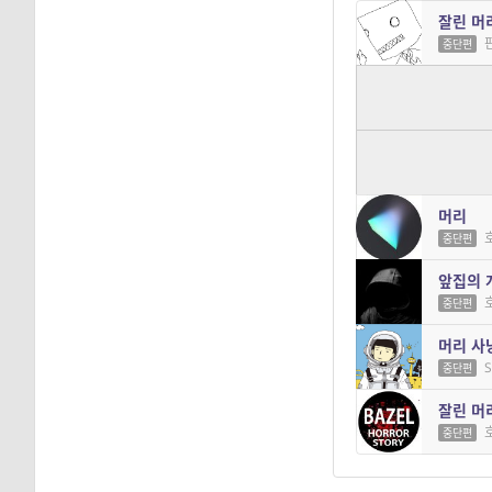
회수하는 것? 호러 소
잘린 머
중단편
머리 달
중단편
수상한 
판
연재
머리
중단편
앞집의 
중단편
머리 사
S
중단편
잘린 머
중단편