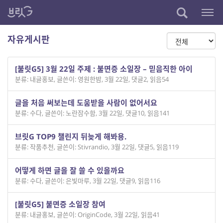
자유게시판
[불릿G5] 3월 22일 주제 : 불면증 소일장 – 믿음직한 아이
분류: 내글홍보
,
글쓴이: 영원한밤
,
3월 22일
,
댓글2
,
읽음54
글을 처음 써보는데 도움받을 사람이 없어서요
분류: 수다
,
글쓴이: 노란잠수함
,
3월 22일
,
댓글10
,
읽음141
브릿G TOP9 챌린지 뒤늦게 해봐용.
분류: 작품추천
,
글쓴이: Stivrandio
,
3월 22일
,
댓글5
,
읽음119
어떻게 하면 글을 잘 쓸 수 있을까요
분류: 수다
,
글쓴이: 은빛마루
,
3월 22일
,
댓글9
,
읽음116
[불릿G5] 불면증 소일장 참여
분류: 내글홍보
,
글쓴이: OriginCode
,
3월 22일
,
읽음41