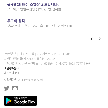
블릿G25 배신 소일장 홍보합니다.
글쓴이: 손발없음
,
3월 21일
,
댓글3
,
읽음89
투고의 감각
분류: 수다
,
글쓴이: 창궁
,
3월 20일
,
댓글2
,
읽음170
(주)민음인
대표: 박근섭
사업자번호:
211-88-33701
통신판매업신고: 제2013-서울강남-02625호
주소: 서울시 강남구 도산대로 1길 62 5층
전화: 070-4021-7777
문의
IP현황&문의
데스크탑 버전
©
황금가지
All rights reserved.