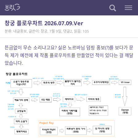
창궁 플로우차트 2026.07.09.Ver
분류: 내글홍보
,
글쓴이: 창궁
,
7월 9일
,
댓글2
,
읽음: 105
뜬금없이 무슨 소리냐고요? 실은 노르바님 덤핑 홍보(?)를 보다가 문
득 제가 예전에 제 작품 플로우차트를 만들었던 적이 있다는 걸 깨달
았습니다.