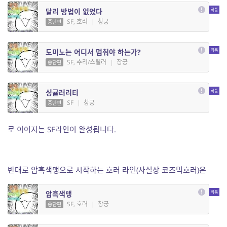
달리 방법이 없었다
SF, 호러
|
창궁
중단편
도미노는 어디서 멈춰야 하는가?
SF, 추리/스릴러
|
창궁
중단편
싱귤러리티
SF
|
창궁
중단편
로 이어지는 SF라인이 완성됩니다.
반대로 암흑색맹으로 시작하는 호러 라인(사실상 코즈믹호러)은
암흑색맹
SF, 호러
|
창궁
중단편