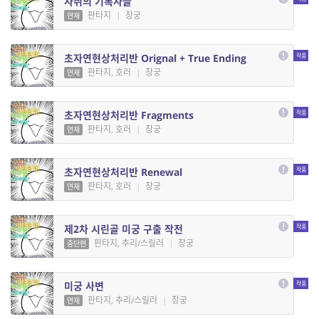
자취의 기록자들
판타지
|
창궁
연재
초자연현상처리반 Orignal + True Ending
판타지, 호러
|
창궁
연재
초자연현상처리반 Fragments
판타지, 호러
|
창궁
연재
초자연현상처리반 Renewal
판타지, 호러
|
창궁
연재
제2차 시린골 미궁 구출 작전
판타지, 추리/스릴러
|
창궁
중단편
미궁 사변
판타지, 추리/스릴러
|
창궁
연재