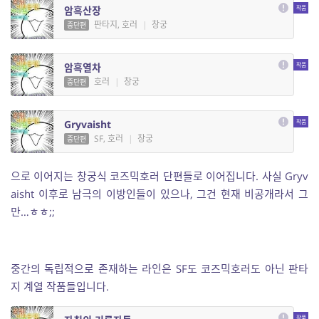
암흑산장
판타지, 호러
|
창궁
중단편
암흑열차
호러
|
창궁
중단편
Gryvaisht
SF, 호러
|
창궁
중단편
으로 이어지는 창궁식 코즈믹호러 단편들로 이어집니다. 사실 Gryv
aisht 이후로 남극의 이방인들이 있으나, 그건 현재 비공개라서 그
만…ㅎㅎ;;
중간의 독립적으로 존재하는 라인은 SF도 코즈믹호러도 아닌 판타
지 계열 작품들입니다.