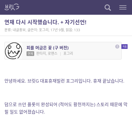
연재 다시 시작했습니다. + 자기선언!
분류: 내글홍보
,
글쓴이: 포그리
,
17년 9월
,
읽음: 133
피를 머금은 꽃 (구 버전)
판타지, 로맨스
|
포그리
연재
안녕하세요. 브릿G 대표휴재빌런 포그리입니다. 휴재 끝났습니다.
덤으로 쓰던 플롯이 완성되어 (적어도 황천까지는) 스토리 때문에 막
힐 일도 없어졌습니다.