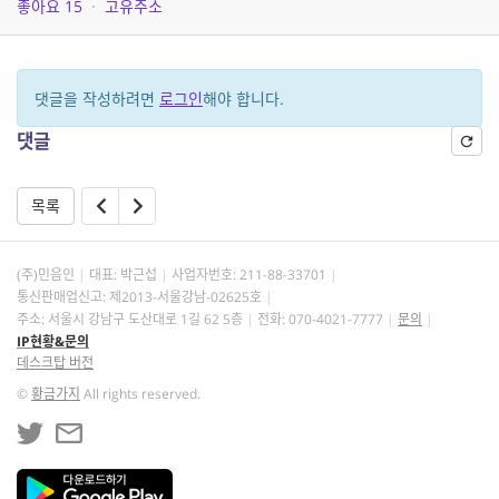
좋아요
15
·
고유주소
댓글을 작성하려면
로그인
해야 합니다.
댓글
목록
(주)민음인
대표: 박근섭
사업자번호:
211-88-33701
통신판매업신고: 제2013-서울강남-02625호
주소: 서울시 강남구 도산대로 1길 62 5층
전화: 070-4021-7777
문의
IP현황&문의
데스크탑 버전
©
황금가지
All rights reserved.