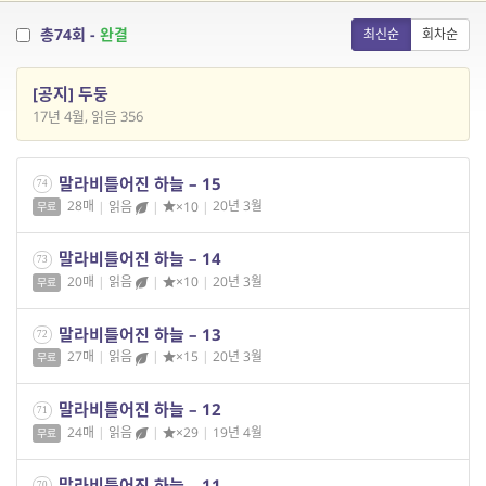
총74회 -
완결
최신순
회차순
[공지] 두둥
17년 4월, 읽음 356
말라비틀어진 하늘 – 15
74
28매
|
읽음
|
×10
|
20년 3월
무료
말라비틀어진 하늘 – 14
73
20매
|
읽음
|
×10
|
20년 3월
무료
말라비틀어진 하늘 – 13
72
27매
|
읽음
|
×15
|
20년 3월
무료
말라비틀어진 하늘 – 12
71
24매
|
읽음
|
×29
|
19년 4월
무료
말라비틀어진 하늘 – 11
70