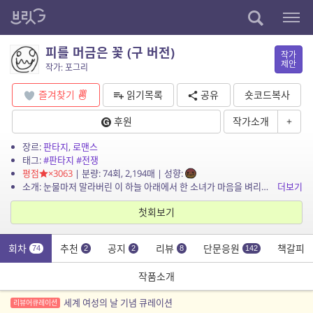
피를 머금은 꽃 (구 버전)
작가
제안
작가: 포그리
즐겨찾기
읽기목록
공유
숏코드복사
후원
작가소개
+
장르:
판타지
,
로맨스
태그:
#판타지
#전쟁
평점
×3063
| 분량: 74회, 2,194매 | 성향:
소개: 눈물마저 말라버린 이 하늘 아래에서 한 소녀가 마음을 벼리어 길을 나선다.
더보기
첫회보기
회차
추천
공지
리뷰
단문응원
책갈피
74
2
2
8
142
작품소개
세계 여성의 날 기념 큐레이션
리뷰어큐레이션