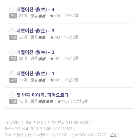
내뱉어진 생(生) – 4
5
22매
|
읽음
|
×78
|
17년 2월
무료
내뱉어진 생(生) – 3
4
22매
|
읽음
|
×83
|
17년 2월
무료
내뱉어진 생(生) – 2
3
32매
|
읽음
|
×91
|
17년 2월
무료
내뱉어진 생(生) – 1
2
27매
|
읽음
|
×92
|
17년 2월
무료
첫 번째 이야기, 피어오르다
1
13매
|
읽음
|
×167
|
17년 2월
무료
(주)민음인
대표: 박근섭
사업자번호:
211-88-33701
통신판매업신고: 제2013-서울강남-02625호
주소: 서울시 강남구 도산대로 1길 62 5층
전화: 070-4021-7777
문의