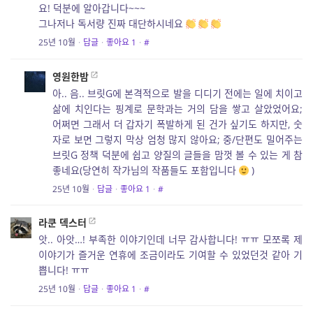
요! 덕분에 알아갑니다~~~
그나저나 독서량 진짜 대단하시네요
25년 10월
·
답글
·
좋아요
1
·
#
영원한밤
아.. 음.. 브릿G에 본격적으로 발을 디디기 전에는 일에 치이고
삶에 치인다는 핑계로 문학과는 거의 담을 쌓고 살았었어요;
어쩌면 그래서 더 갑자기 폭발하게 된 건가 싶기도 하지만, 숫
자로 보면 그렇지 막상 엄청 많지 않아요; 중/단편도 밀어주는
브릿G 정책 덕분에 쉽고 양질의 글들을 맘껏 볼 수 있는 게 참
좋네요(당연히 작가님의 작품들도 포함입니다
)
25년 10월
·
답글
·
좋아요
1
·
#
라쿤 덱스터
앗.. 아앗…! 부족한 이야기인데 너무 감사합니다! ㅠㅠ 모쪼록 제
이야기가 즐거운 연휴에 조금이라도 기여할 수 있었던것 같아 기
쁩니다! ㅠㅠ
25년 10월
·
답글
·
좋아요
1
·
#