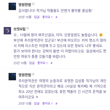
영원한밤
감사합니다! 작가님 작품들도 언젠가 몰아볼 결심중!
25년 10월
·
답글
·
좋아요
1
·
#
브릿G팀
오.. 10월에 많이 봐주신걸요, 이미. 단문응원도 놀랍습니다.
부산에 추리문학관이 있군요? 부산에 떠오르는 커피 명소가 많아
서 카페 리스트만 저장해 두고 있는데 요런 정보도 너무 좋네요.
뭔가 보아야 한다는 강박이 들면 더 어렵더라고요. 일상에서도 편
안한 여유가 종종 깃들기를 바랍니다.
25년 10월
·
답글
·
좋아요
1
·
#
영원한밤
추리문학관은 여명의 눈동자로 유명한 김성종 작가님이 개인
적으로 지은 문학관이라고 해요. (사실상 북카페) 제 기억으로
최소 20년 전에도 있었는데, 꽂힌 책들이 긴 시간의 흔적을 보
여주더군요 ㅎ
25년 10월
·
답글
·
좋아요
1
·
#