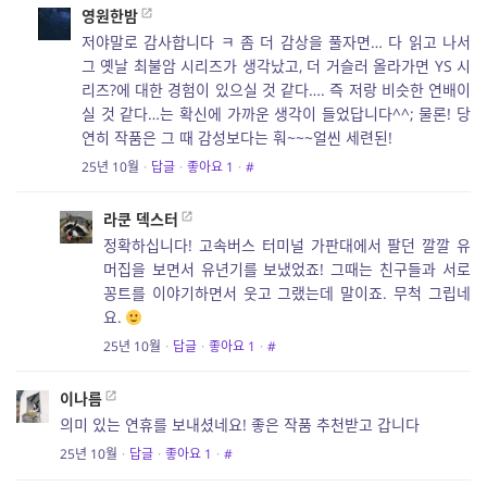
영원한밤
저야말로 감사합니다 ㅋ 좀 더 감상을 풀자면… 다 읽고 나서
그 옛날 최불암 시리즈가 생각났고, 더 거슬러 올라가면 YS 시
리즈?에 대한 경험이 있으실 것 같다…. 즉 저랑 비슷한 연배이
실 것 같다…는 확신에 가까운 생각이 들었답니다^^; 물론! 당
연히 작품은 그 때 감성보다는 훠~~~얼씬 세련된!
25년 10월
·
답글
·
좋아요
1
·
#
라쿤 덱스터
정확하십니다! 고속버스 터미널 가판대에서 팔던 깔깔 유
머집을 보면서 유년기를 보냈었죠! 그때는 친구들과 서로
꽁트를 이야기하면서 웃고 그랬는데 말이죠. 무척 그립네
요.
25년 10월
·
답글
·
좋아요
1
·
#
이나름
의미 있는 연휴를 보내셨네요! 좋은 작품 추천받고 갑니다
25년 10월
·
답글
·
좋아요
1
·
#