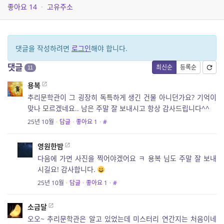
좋아요
14
·
고유주소
댓글을 작성하려면
로그인
해야 합니다.
댓글
최신순
등록순
11
용복
추리문학관이 그 굉장히 독특하게 생긴 건물 아니던가요? 기억이
맞나 모르겠네요.. 남은 주말 잘 보내시고 항상 감사드립니다^^
25년 10월
·
답글
·
좋아요
1
·
#
영원한밤
다음에 가면 사진을 찍어야겠어요 ㅋ 용복 님도 주말 잘 보내
시길요! 감사합니다.
25년 10월
·
답글
·
좋아요
1
·
#
소금달
오오~ 추리문학관은 알고 있었는데 미스터리 연간지는 처음이네