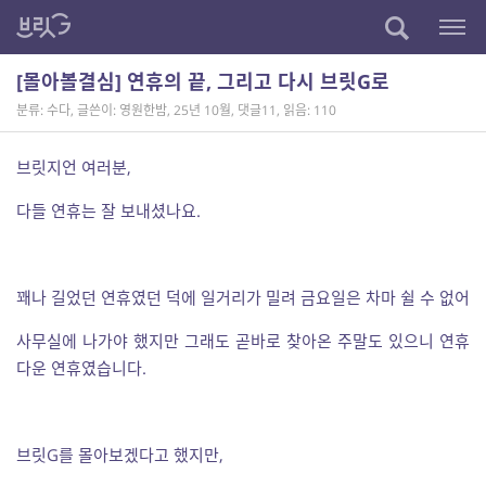
[몰아볼결심] 연휴의 끝, 그리고 다시 브릿G로
분류: 수다
,
글쓴이: 영원한밤
,
25년 10월
,
댓글11
,
읽음: 110
브릿지언 여러분,
다들 연휴는 잘 보내셨나요.
꽤나 길었던 연휴였던 덕에 일거리가 밀려 금요일은 차마 쉴 수 없어
사무실에 나가야 했지만 그래도 곧바로 찾아온 주말도 있으니 연휴
다운 연휴였습니다.
브릿G를 몰아보겠다고 했지만,