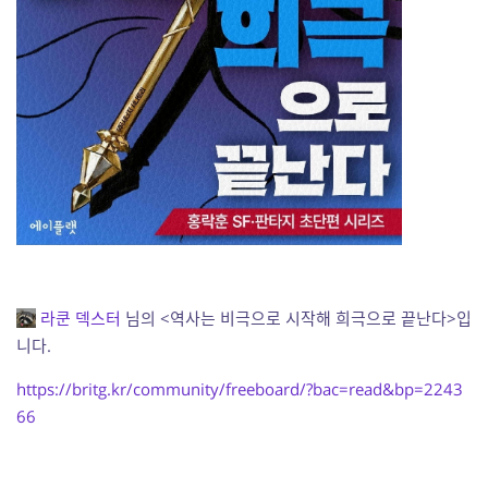
라쿤 덱스터
님의
<역사는 비극으로 시작해 희극으로 끝난다>입
니다.
https://britg.kr/community/freeboard/?bac=read&bp=2243
66