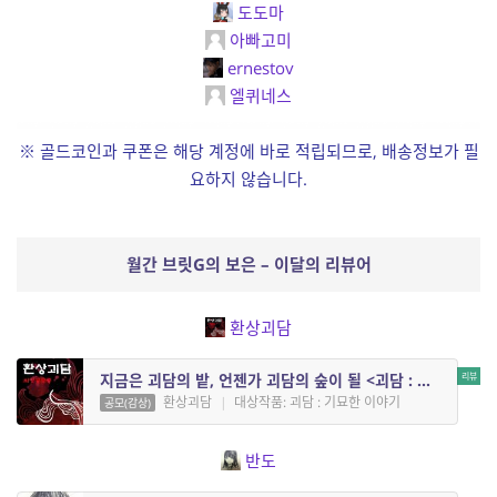
도도마
아빠고미
ernestov
엘퀴네스
※ 골드코인과 쿠폰은 해당 계정에 바로 적립되므로, 배송정보가 필
요하지 않습니다.
월간 브릿G의 보은 – 이달의 리뷰어
환상괴담
지금은 괴담의 밭, 언젠가 괴담의 숲이 될 <괴담 : 기묘한 이야기> 독자의 응원
환상괴담
|
대상작품: 괴담 : 기묘한 이야기
공모(감상)
반도