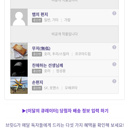
SF, 기타
|
문녹주
중단편
뱀의 편지
일반, 기타
|
가람
중단편
누군가의 유서
일반, 기타
|
코코아드림
중단편
무저(無低)
호러, 추리/스릴러
|
코코아드림
중단편
친애하는 선생님께
호러
|
엄성용
중단편
손편지
SF, 로맨스
|
오메르타
중단편
▶[이달의 큐레이터] 당첨자 배송 정보 입력 하기
브릿G가 매달 독자들에게 드리는 다섯 가지 혜택을 확인해 보세요!