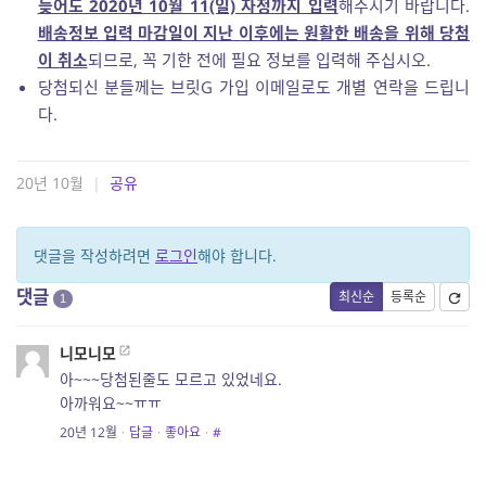
늦어도 2020년 10월 11(일) 자정까지 입력
해주시기 바랍니다.
배송정보 입력 마감일이 지난 이후에는 원활한 배송을 위해 당첨
이 취소
되므로, 꼭 기한 전에 필요 정보를 입력해 주십시오.
당첨되신 분들께는 브릿G 가입 이메일로도 개별 연락을 드립니
다.
20년 10월
|
공유
댓글을 작성하려면
로그인
해야 합니다.
댓글
최신순
등록순
1
니모니모
아~~~당첨된줄도 모르고 있었네요.
아까워요~~ㅠㅠ
20년 12월
·
답글
·
좋아요
·
#