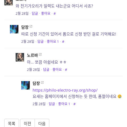
와 전기가오리가 일력도 내는군요 어디서 사죠?
2월 28일
·
답글
·
좋아요
·
#
담장
따로 신청 기간이 있어서 폼으로 신청 받던 걸로 기억해요!
2월 28일
·
답글
·
좋아요
1
·
#
노르바
아… 쪼끔 아쉽네요 ㅎㅎ
2월 28일
·
답글
·
좋아요
·
#
담장
https://philo-electro-ray.org/shop/
요새는 홈페이지에서 신청하는 듯 한데, 품절이네요
2월 28일
·
답글
·
좋아요
1
·
#
목록
이전
다음