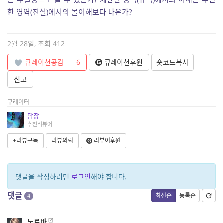
한 영역(진실)에서의 몰이해보다 나은가?
2월 28일, 조회 412
큐레이션공감
6
큐레이션후원
숏코드복사
신고
큐레이터
담장
추천리뷰어
+리뷰구독
리뷰의뢰
리뷰어후원
댓글을 작성하려면
로그인
해야 합니다.
댓글
최신순
등록순
4
노르바