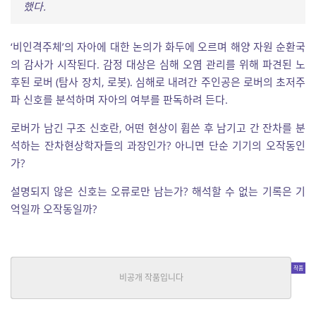
했다.
‘비인격주체’의 자아에 대한 논의가 화두에 오르며 해양 자원 순환국
의 감사가 시작된다. 감정 대상은 심해 오염 관리를 위해 파견된 노
후된 로버 (탐사 장치, 로봇). 심해로 내려간 주인공은 로버의 초저주
파 신호를 분석하며 자아의 여부를 판독하려 든다.
로버가 남긴 구조 신호란, 어떤 현상이 휩쓴 후 남기고 간 잔차를 분
석하는 잔차현상학자들의 과장인가? 아니면 단순 기기의 오작동인
가?
설명되지 않은 신호는 오류로만 남는가? 해석할 수 없는 기록은 기
억일까 오작동일까?
생성되지 않은 경로들
SF
|
김우듬
중단편