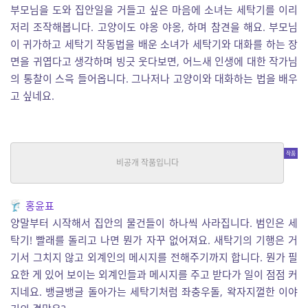
부모님을 도와 집안일을 거들고 싶은 마음에 소녀는 세탁기를 이리
저리 조작해봅니다. 고양이도 야옹 야옹, 하며 참견을 해요. 부모님
이 귀가하고 세탁기 작동법을 배운 소녀가 세탁기와 대화를 하는 장
면을 귀엽다고 생각하며 빙긋 웃다보면, 어느새 인생에 대한 작가님
의 통찰이 스윽 들어옵니다. 그나저나 고양이와 대화하는 법을 배우
고 싶네요.
열대야
SF
|
홍윤표
중단편
홍윤표
양말부터 시작해서 집안의 물건들이 하나씩 사라집니다. 범인은 세
탁기! 빨래를 돌리고 나면 뭔가 자꾸 없어져요. 새탁기의 기행은 거
기서 그치지 않고 외계인의 메시지를 전해주기까지 합니다. 뭔가 필
요한 게 있어 보이는 외계인들과 메시지를 주고 받다가 일이 점점 커
지네요. 뱅글뱅글 돌아가는 세탁기처럼 좌충우돌, 왁자지껄한 이야