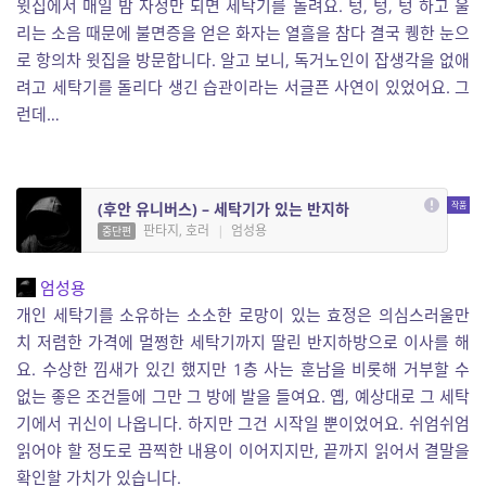
윗집에서 매일 밤 자정만 되면 세탁기를 돌려요. 텅, 텅, 텅 하고 울
리는 소음 때문에 불면증을 얻은 화자는 열흘을 참다 결국 퀭한 눈으
로 항의차 윗집을 방문합니다. 알고 보니, 독거노인이 잡생각을 없애
려고 세탁기를 돌리다 생긴 습관이라는 서글픈 사연이 있었어요. 그
런데…
(후안 유니버스) – 세탁기가 있는 반지하
판타지, 호러
|
엄성용
중단편
엄성용
개인 세탁기를 소유하는 소소한 로망이 있는 효정은 의심스러울만
치 저렴한 가격에 멀쩡한 세탁기까지 딸린 반지하방으로 이사를 해
요. 수상한 낌새가 있긴 했지만 1층 사는 훈남을 비롯해 거부할 수
없는 좋은 조건들에 그만 그 방에 발을 들여요. 옙, 예상대로 그 세탁
기에서 귀신이 나옵니다. 하지만 그건 시작일 뿐이었어요. 쉬엄쉬엄
읽어야 할 정도로 끔찍한 내용이 이어지지만, 끝까지 읽어서 결말을
확인할 가치가 있습니다.