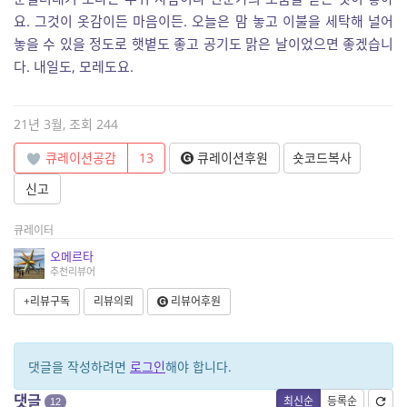
요. 그것이 옷감이든 마음이든. 오늘은 맘 놓고 이불을 세탁해 널어
놓을 수 있을 정도로 햇볕도 좋고 공기도 맑은 날이었으면 좋겠습니
다. 내일도, 모레도요.
21년 3월, 조회 244
큐레이션공감
13
큐레이션후원
숏코드복사
신고
큐레이터
오메르타
추천리뷰어
+리뷰구독
리뷰의뢰
리뷰어후원
댓글을 작성하려면
로그인
해야 합니다.
댓글
최신순
등록순
12