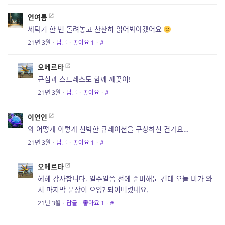
연여름
세탁기 한 번 돌려놓고 찬찬히 읽어봐야겠어요
21년 3월
·
답글
·
좋아요
1
·
#
오메르타
근심과 스트레스도 함께 깨끗이!
21년 3월
·
답글
·
좋아요
·
#
이연인
와 어떻게 이렇게 신박한 큐레이션을 구상하신 건가요…
21년 3월
·
답글
·
좋아요
1
·
#
오메르타
헤헤 감사합니다. 일주일쯤 전에 준비해둔 건데 오늘 비가 와
서 마지막 문장이 으잉? 되어버렸네요.
21년 3월
·
답글
·
좋아요
1
·
#