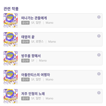
관련 작품
떠나가는 관들에게
SF, 일반
|
Mano
중단편
태엽의 끝
SF, 로맨스
|
Mano
중단편
방주를 향해서
SF
|
Mano
중단편
아틀란티스의 여행자
SF, 일반
|
Mano
중단편
저주 인형의 노래
SF, 일반
|
Mano
중단편