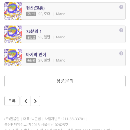
현신(現身)
SF, 호러
|
Mano
중단편
75분의 1
SF, 일반
|
Mano
중단편
마지막 인어
SF, 일반
|
Mano
중단편
상품문의
목록
(주)민음인
대표: 박근섭
사업자번호:
211-88-33701
통신판매업신고: 제2013-서울강남-02625호