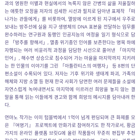
과의 영원한 이별과 현실에서의 녹록지 않은 간병의 삶을 저울질하
는 애틋한 모정을 저자의 섬세한 시선과 필치로 담아낸 표제작 「떠
나가는 관들에게」를 비롯하여, 멸망에 이르게 된 지구에서 우주로
보내는 방주선에 실을 지구 생명체의 DNA 표본을 전달하는 임무를
완수하려는 연구원과 동행인 인공지능의 여정을 일기 형식으로 담
은 「방주를 향해서」, 멸종 위기종인 인어를 보존한다는 명목 하에
자행되는 여러 비윤리적 과정을 담담한 시선으로 풀어낸 「마지막
인어」, 해수면 상승으로 침수되어 가는 마을을 마지막까지 지키려
는 한 인물의 이야기를 그린 「아틀란티스의 여행자」 등 8편의 단
편소설이 수록되어 있다. 저자는 기후 위기와 생태계 파괴, 가족의
해체와 지방 소멸 등 현재 한국 사회가 당면한 여러 문제들을 소설에
자연스럽게 녹여내면서도 마지막에 이르러선 희망을 놓지 않는 결
말을 통해 읽는 이들에게 경고와 함께 희망의 메시지를 담아내려 한
다.
연마노 작가는 이미 텀블벅에서 1억이 넘게 펀딩되며 큰 화제를 모
은 『여명기』 프로젝트에 만화가로 참여하기도 한 작가로서, 황금
가지의 온라인 플랫폼 브릿G에 올린 작품들이 꾸준히 편집부 추천