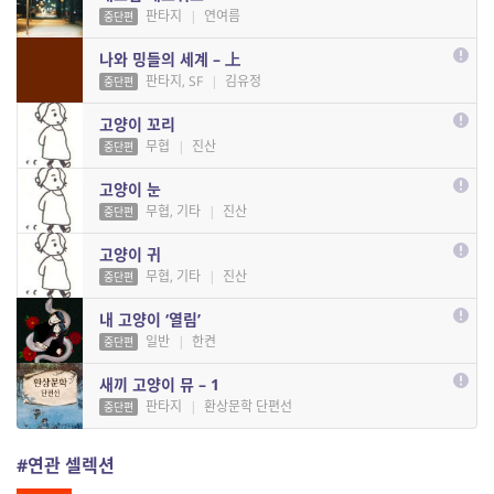
판타지
|
연여름
중단편
나와 밍들의 세계 – 上
판타지, SF
|
김유정
중단편
고양이 꼬리
무협
|
진산
중단편
고양이 눈
무협, 기타
|
진산
중단편
고양이 귀
무협, 기타
|
진산
중단편
내 고양이 ‘열림’
일반
|
한켠
중단편
새끼 고양이 뮤 – 1
판타지
|
환상문학 단편선
중단편
#연관 셀렉션