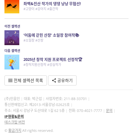
좌백&진산 작가의 댕댕 냥냥 무협선!
#고양이 #강아지 #출간작
이전 셀렉션
‘어둠에 갇힌 산장’ 소일장 참여작📚
#소일장 #산장
다음 셀렉션
2025년 창작 지원 프로젝트 선정작🏆
#창작지원선정작 #성실작가
전체 셀렉션 목록
공유하기
(주)민음인
대표: 박근섭
사업자번호:
211-88-33701
통신판매업신고: 제2013-서울강남-02625호
주소: 서울시 강남구 도산대로 1길 62 5층
전화: 070-4021-7777
문의
IP현황&문의
데스크탑 버전
©
황금가지
All rights reserved.