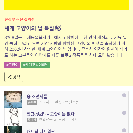
편집부 추천 셀렉션
세계 고양이의 날 특집!🐱
8월 8일은 국제동물복지기금에서 고양이에 대한 인식 개선과 유기묘 입
양 독려, 그리고 오랜 기간 사람과 함께한 고양이의 탄생을 축하하기 위
해 2002년 창설한 ‘세계 고양이의 날’입니다. 무수한 영감의 원천이 되기
도 하는 그분들의 이야기를 다룬 브릿G 작품들을 한데 모아 봤습니다.
#고양이
#세계고양이의날
공유
용 조련사들
판타지
|
환상문학 단편선
중단편
협탐(侠探) – 고양이는 없다.
추리/스릴러, 무협
|
진산
중단편
캐트닙 네트워크