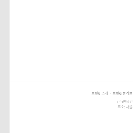
브릿G 소개
·
브릿G 둘러보
(주)민음인
주소: 서울