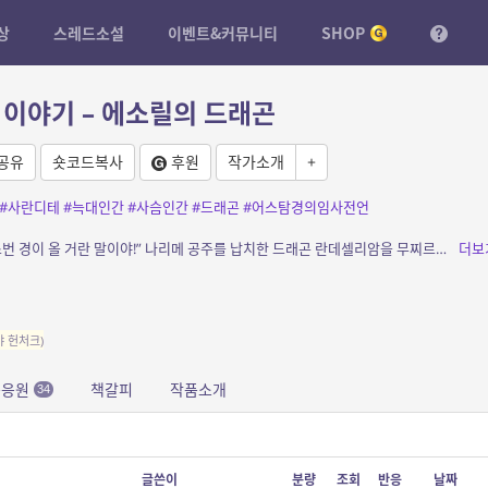
상
스레드소설
이벤트&커뮤니티
SHOP
이야기 – 에소릴의 드래곤
공유
숏코드복사
후원
작가소개
+
#사란디테
#늑대인간
#사슴인간
#드래곤
#어스탐경의임사전언
소개: “제발 날 놓아 줘, 이 바보 드래곤아. 더스번 경이 올 거란 말이야!” 나리메 공주를 납치한 드래곤 란데셀리암을 무찌르기 위해 에소릴로 향하는 더스번 경. 한편, 공주에 이어 후...
더보
야 헌처크)
문응원
책갈피
작품소개
34
글쓴이
분량
조회
반응
날짜