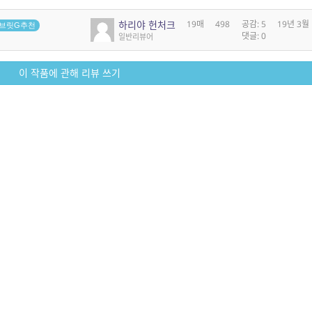
하리야 헌처크
19매
498
공감: 5
19년 3월
브릿G추천
댓글: 0
일반리뷰어
이 작품에 관해 리뷰 쓰기