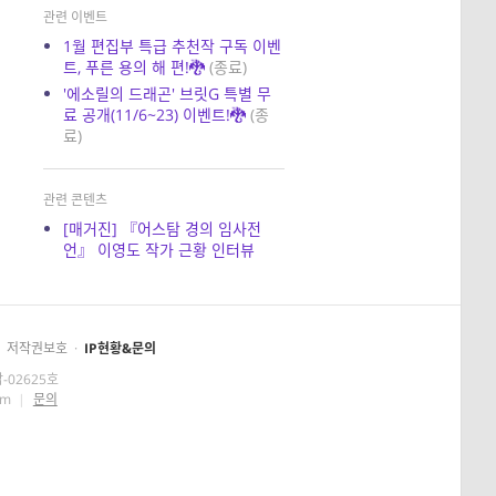
관련 이벤트
1월 편집부 특급 추천작 구독 이벤
트, 푸른 용의 해 편!🐉
(종료)
'에소릴의 드래곤' 브릿G 특별 무
료 공개(11/6~23) 이벤트!🐉
(종
료)
관련 콘텐츠
[매거진] 『어스탐 경의 임사전
언』 이영도 작가 근황 인터뷰
저작권보호
·
IP현황&문의
-02625호
om
|
문의