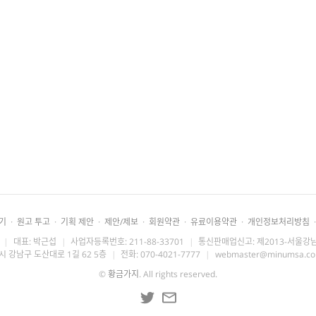
기
·
원고 투고
·
기획 제안
·
제안/제보
·
회원약관
·
유료이용약관
·
개인정보처리방침
·
|
대표: 박근섭
|
사업자등록번호: 211-88-33701
|
통신판매업신고: 제2013-서울강남
시 강남구 도산대로 1길 62 5층
|
전화: 070-4021-7777
|
webmaster@minumsa.c
©
황금가지
. All rights reserved.