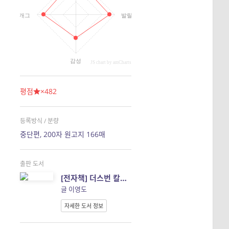
개그
발랄
감성
JS chart by amCharts
평점
×482
등록방식 / 분량
중단편, 200자 원고지 166매
출판 도서
[전자책] 더스번 칼파랑과 사란디테 이야기
글 이영도
자세한 도서 정보