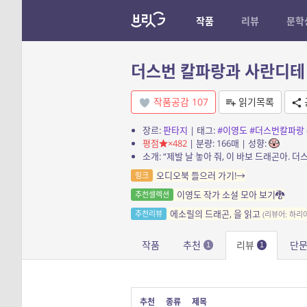
작품
리뷰
문학
더스번 칼파랑과 사란디테 
작품공감
107
읽기목록
장르:
판타지
| 태그:
#이영도
#더스번칼파랑
평점
×482
| 분량: 166매 | 성향:
오디오북 들으러 가기!→
링크
이영도 작가 소설 모아 보기🐉
추천셀렉션
에소릴의 드래곤, 을 읽고
추천리뷰
(리뷰어: 하리
작품
추천
리뷰
단
1
1
추천
종류
제목