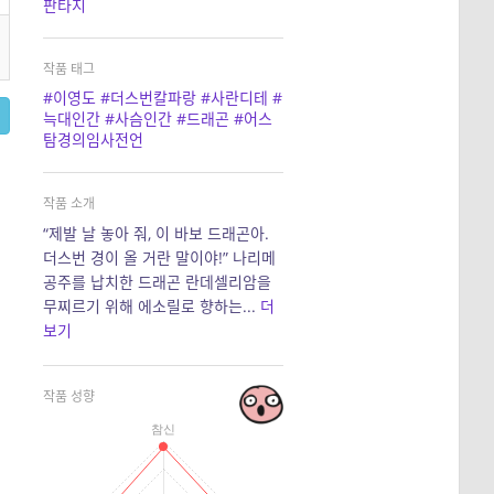
판타지
작품 태그
#이영도
#더스번칼파랑
#사란디테
#
늑대인간
#사슴인간
#드래곤
#어스
탐경의임사전언
작품 소개
“제발 날 놓아 줘, 이 바보 드래곤아.
더스번 경이 올 거란 말이야!” 나리메
공주를 납치한 드래곤 란데셀리암을
무찌르기 위해 에소릴로 향하는...
더
보기
작품 성향
참신