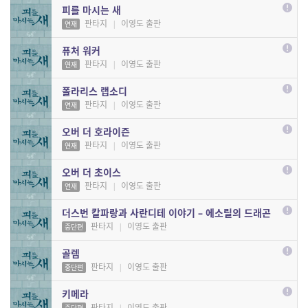
피를 마시는 새
판타지
|
이영도 출판
연재
퓨처 워커
판타지
|
이영도 출판
연재
폴라리스 랩소디
판타지
|
이영도 출판
연재
오버 더 호라이즌
판타지
|
이영도 출판
연재
오버 더 초이스
판타지
|
이영도 출판
연재
더스번 칼파랑과 사란디테 이야기 – 에소릴의 드래곤
판타지
|
이영도 출판
중단편
골렘
판타지
|
이영도 출판
중단편
키메라
판타지
|
이영도 출판