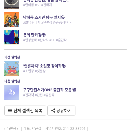
#연여름 #SF #판타지
낙석동 소시민 탐구 일지🌝
#SF #판타지 #단편집 #구구단편서가
용의 만화경🐉
#환상문학 #판타지 #SF #출간작
이전 셀렉션
‘연휴까지’ 소일장 참여작📚
#소일장 #첫문장
다음 셀렉션
구구단편서가ONE 출간작 모음!📘
#전자책 #단편 #출간작
전체 셀렉션 목록
공유하기
(주)민음인
대표: 박근섭
사업자번호:
211-88-33701