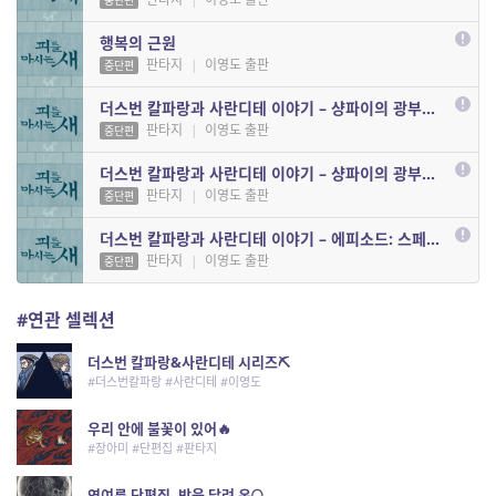
중단편
행복의 근원
판타지
|
이영도 출판
중단편
더스번 칼파랑과 사란디테 이야기 – 샹파이의 광부들 1
판타지
|
이영도 출판
중단편
더스번 칼파랑과 사란디테 이야기 – 샹파이의 광부들 2
판타지
|
이영도 출판
중단편
더스번 칼파랑과 사란디테 이야기 – 에피소드: 스페란 도서전에서
판타지
|
이영도 출판
중단편
#연관 셀렉션
더스번 칼파랑&사란디테 시리즈⛏
#더스번칼파랑 #사란디테 #이영도
우리 안에 불꽃이 있어🔥
#장아미 #단편집 #판타지
연여름 단편집, 밤을 달려 온🌕