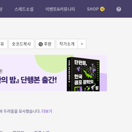
상
스레드소설
이벤트&커뮤니티
SHOP
유
숏코드복사
후원
작가소개
+
면과 두려움을 묘사했습니다.
더보기