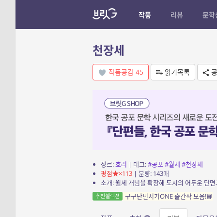
작품
리뷰
문학
천장세
작품공감
45
읽기목록
공
장르:
호러
| 태그:
#공포
#월세
#천장세
평점
×113
| 분량: 143매
소개: 월세 개념을 확장해 도시의 어두운 단
구구단편서가ONE 출간작 모음!📘
추천셀렉션