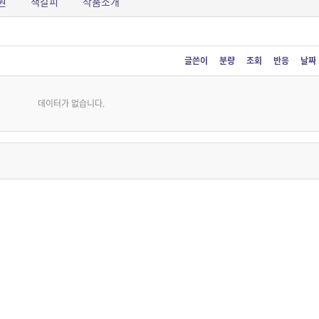
원
책갈피
작품소개
글쓴이
분량
조회
반응
날짜
데이터가 없습니다.