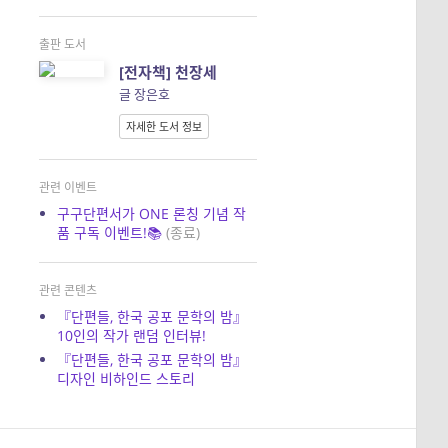
출판 도서
[전자책] 천장세
글 장은호
자세한 도서 정보
관련 이벤트
구구단편서가 ONE 론칭 기념 작
품 구독 이벤트!📚
(종료)
관련 콘텐츠
『단편들, 한국 공포 문학의 밤』
10인의 작가 랜덤 인터뷰!
『단편들, 한국 공포 문학의 밤』
디자인 비하인드 스토리