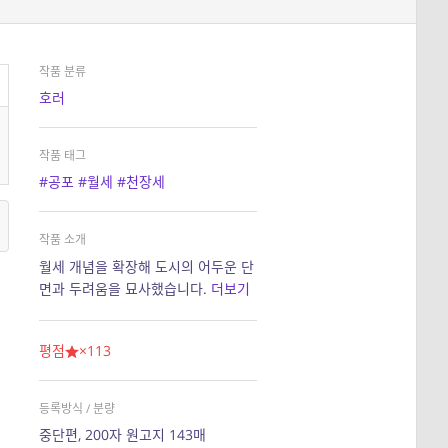
작품 분류
호러
작품 태그
#공포
#월세
#천장세
작품 소개
월세 개념을 확장해 도시의 어두운 단
면과 두려움을 묘사했습니다.
더보기
평점
×113
등록방식 / 분량
중단편, 200자 원고지 143매