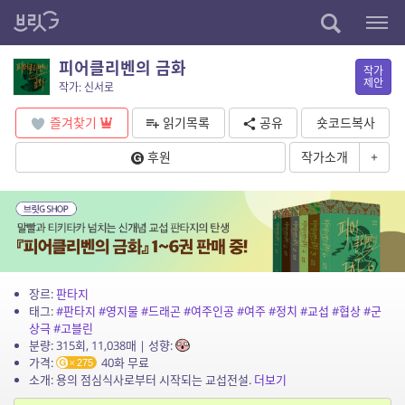
피어클리벤의 금화
작가
제안
작가: 신서로
즐겨찾기
읽기목록
공유
숏코드복사
후원
작가소개
+
장르:
판타지
태그:
#판타지
#영지물
#드래곤
#여주인공
#여주
#정치
#교섭
#협상
#군
상극
#고블린
분량: 315회, 11,038매 | 성향:
가격:
40화 무료
275
소개: 용의 점심식사로부터 시작되는 교섭전설.
더보기