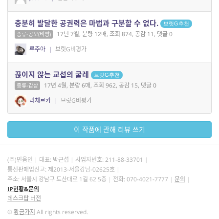
충분히 발달한 공권력은 마법과 구분할 수 없다.
브릿G추천
17년 7월, 분량 12매, 조회 874, 공감 11, 댓글 0
종류-공모(비평)
루주아
|
브릿G비평가
끊이지 않는 교섭의 굴레
브릿G추천
17년 4월, 분량 6매, 조회 962, 공감 15, 댓글 0
종류-감상
리체르카
|
브릿G비평가
이 작품에 관해 리뷰 쓰기
(주)민음인
대표: 박근섭
사업자번호:
211-88-33701
통신판매업신고: 제2013-서울강남-02625호
주소: 서울시 강남구 도산대로 1길 62 5층
전화: 070-4021-7777
문의
IP현황&문의
데스크탑 버전
©
황금가지
All rights reserved.