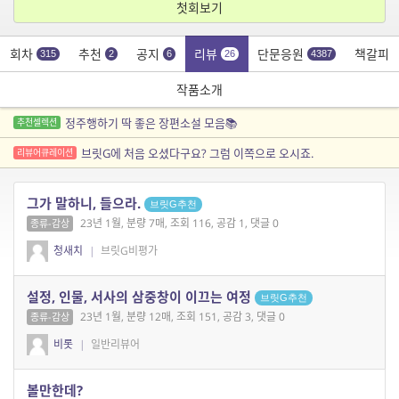
첫회보기
회차
추천
공지
리뷰
단문응원
책갈피
315
2
6
26
4387
작품소개
정주행하기 딱 좋은 장편소설 모음📚
추천셀렉션
브릿G에 처음 오셨다구요? 그럼 이쪽으로 오시죠.
리뷰어큐레이션
그가 말하니, 들으라.
브릿G추천
23년 1월, 분량 7매, 조회 116, 공감 1, 댓글 0
종류-감상
청새치
|
브릿G비평가
설정, 인물, 서사의 삼중창이 이끄는 여정
브릿G추천
23년 1월, 분량 12매, 조회 151, 공감 3, 댓글 0
종류-감상
비롯
|
일반리뷰어
볼만한데?