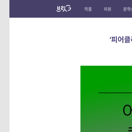
작품
리뷰
문학
‘피어클