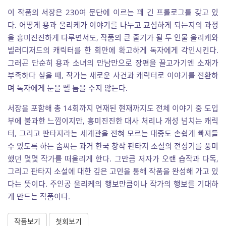
이 작품의 서장은 230여 문단에 이르는 꽤 긴 프롤로그를 갖고 있
다. 어떻게 용과 울리케가 이야기를 나누고 교섭하게 되는지의 과정
을 흥미진진하게 다루면서도, 작품의 큰 줄기가 될 두 인물 울리케와
빌러디저드의 캐릭터를 한 회만에 확고하게 독자에게 각인시킨다.
그러곤 단순히 용과 소녀의 만남만으로 장편을 끌고가기엔 소재가
부족하다 싶을 때, 작가는 새로운 사건과 캐릭터로 이야기를 전환하
며 독자에게 눈을 뗄 틈을 주지 않는다.
서장을 포함해 총 14회까지 연재된 현재까지도 전체 이야기 중 도입
부에 불과한 느낌이지만, 흥미진진한 대사 처리나 개성 넘치는 캐릭
터, 그리고 판타지라는 세계관을 전혀 모르는 대중도 손쉽게 빠져들
수 있도록 하는 솜씨는 과거 한국 창작 판타지 소설의 전성기를 풍미
했던 몇몇 작가를 떠올리게 한다. 그만큼 저자가 오랜 습작과 다독,
그리고 판타지 소설에 대한 깊은 고민을 통해 작품을 완성해 가고 있
다는 뜻이다. 주인공 울리케의 행보만큼이나 작가의 행보를 기대하
게 만드는 작품이다.
작품보기
첫회보기