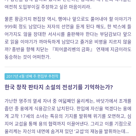
여전히 도입부이길 주장하고 싶은 마음이리라.
물론 황금가지 편집장 역시, 행여나 앞으로도 풀어내야 할 이야기가
999회 정도 남았다는 저자의 선언을 듣게 된다 해도, 한 박스에 들
어가지도 않을 장대한 서사시를 출판해야 한다는 부담감보다 앞으
로 읽을 이야기가 까마득하게 남았다고 즐거운 비명을 지르지 않을
까? 종반을 향해 치닫는 『피어클리벤의 금화』 연재에 지금이라도
동승하는 것이 어떠한가.
2017년 4월 넷째 주 편집부 추천작
한국 창작 판타지 소설의 전성기를 기억하는가?
가난한 영주의 열세 자녀 중 여덟째인 울리케는, 바닷가에서 조개를
줍던 중 용에게 식용감으로 납치된다. 한입에 자신을 먹겠다는 용에
게 고작 17세의 소녀는 특유의 기지를 발휘해 위기를 모면하고, 심
지어 교섭을 통해 용의 협력까지 이끌어낸다. 그리고 이를 기점으로
울리케는 자신의 내면에 숨겨져 있던 ‘교섭’의 재능을 발휘하는데…