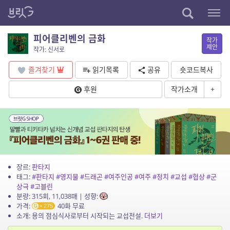
피어클리벤의 금화
작가
제안
작가: 신서로
즐겨찾기
읽기목록
공유
숏코드복사
후원
작가소개
+
장르:
판타지
태그:
#판타지
#영지물
#드래곤
#여주인공
#여주
#정치
#교섭
#협상
#군
상극
#고블린
분량: 315회, 11,038매 | 성향:
가격:
40화 무료
275
소개: 용의 점심식사로부터 시작되는 교섭전설.
더보기