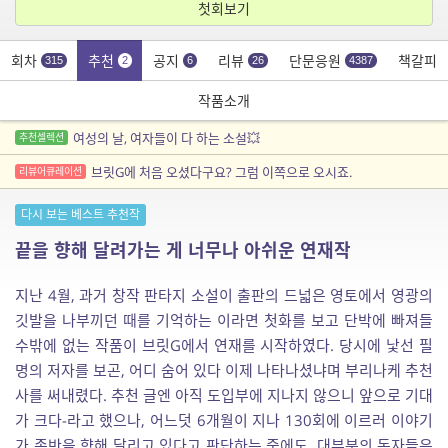
첫회보기
회차
추천
공지
리뷰
단문응원
책갈피
315
2
6
26
4387
작품소개
여성의 날, 여자들이 다 하는 소설💥
추천셀렉션
브릿G에 처음 오셨다구요? 그럼 이쪽으로 오시죠.
리뷰어큐레이션
다시 보는 베스트 추천작
끝을 향해 달려가는 게 너무나 아쉬운 연재작
지난 4월, 과거 창작 판타지 소설이 출판의 드넓은 영토에서 영광의
깃발을 나부끼던 때를 기억하는 이라면 첫화를 보고 단박에 빠져들
수밖에 없는 작품이 브릿G에서 연재를 시작하였다. 당시에 낯선 필
명의 저자를 보곤, 어디 숨어 있다 이제 나타나셨냐며 부리나케 추천
사를 써내렸다. 추천 글엔 아직 도입부에 지나지 않으니 앞으로 기대
가 크다-라고 했으나, 어느덧 6개월이 지나 130회에 이르러 이야기
가 종반을 향해 달리고 있다고 판단하는 중에도, 대부분의 독자들은