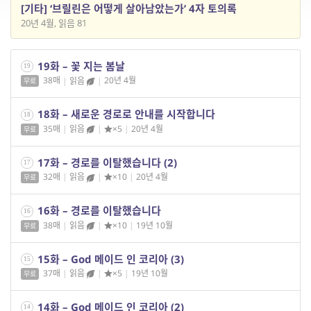
[기타] ‘브릴린은 어떻게 살아남았는가’ 4자 토의록
20년 4월, 읽음 81
19화 – 꽃 지는 봄날
19
38매
|
읽음
|
20년 4월
무료
18화 – 새로운 경로로 안내를 시작합니다
18
35매
|
읽음
|
×5
|
20년 4월
무료
17화 – 경로를 이탈했습니다 (2)
17
32매
|
읽음
|
×10
|
20년 4월
무료
16화 – 경로를 이탈했습니다
16
38매
|
읽음
|
×10
|
19년 10월
무료
15화 – God 메이드 인 코리아 (3)
15
37매
|
읽음
|
×5
|
19년 10월
무료
14화 – God 메이드 인 코리아 (2)
14