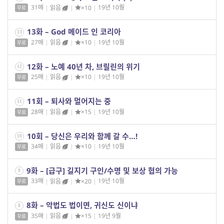
31매
|
읽음
|
×10
|
19년 10월
무료
13화 – God 메이드 인 코리아
13
27매
|
읽음
|
×10
|
19년 10월
무료
12화 – 노예 40년 차, 브릴린의 위기
12
25매
|
읽음
|
×10
|
19년 10월
무료
11회 – 퇴사와 멀어지는 중
11
28매
|
읽음
|
×15
|
19년 10월
무료
10회 – 당신은 우리와 함께 갈 수…!
10
34매
|
읽음
|
×10
|
19년 10월
무료
9화 – [급구] 길지기 구인/수명 및 보상 협의 가능
9
33매
|
읽음
|
×20
|
19년 10월
무료
8화 – 악법도 법이면, 귀신도 신이냐
8
35매
|
읽음
|
×15
|
19년 9월
무료