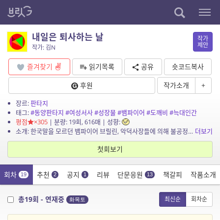
내일은 퇴사하는 날
작가
제안
작가: 김N
즐겨찾기
읽기목록
공유
숏코드복사
후원
작가소개
+
장르:
판타지
태그:
#동양판타지
#여성서사
#성장물
#뱀파이어
#도깨비
#늑대인간
평점
×305
| 분량: 19회, 616매 | 성향:
소개: 한국말을 모르던 뱀파이어 브릴린, 악덕사장들에 의해 불공정 근로계약서를 작성하게 되는데. 더 이상은 미룰 수 없다, 나의 퇴사! 100년 종신계약, 그 질긴 인연을 끊을 브릴린의 ...
더보기
첫회보기
회차
추천
공지
리뷰
단문응원
책갈피
작품소개
19
2
1
13
총19회 - 연재중
최신순
회차순
화목토