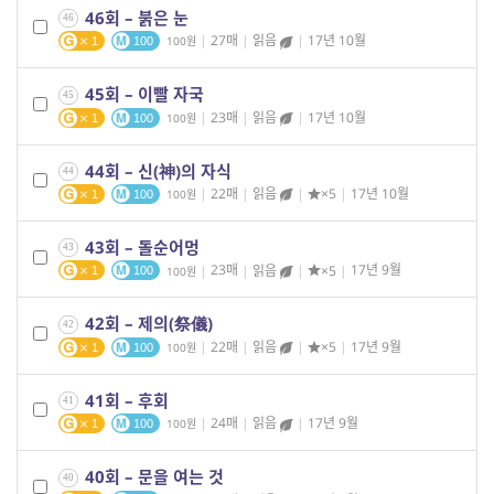
46회 – 붉은 눈
46
|
27매
|
읽음
|
17년 10월
100
1
100
45회 – 이빨 자국
45
|
23매
|
읽음
|
17년 10월
100
1
100
44회 – 신(神)의 자식
44
|
22매
|
읽음
|
×5
|
17년 10월
100
1
100
43회 – 돌순어멍
43
|
23매
|
읽음
|
×5
|
17년 9월
100
1
100
42회 – 제의(祭儀)
42
|
22매
|
읽음
|
×5
|
17년 9월
100
1
100
41회 – 후회
41
|
24매
|
읽음
|
17년 9월
100
1
100
40회 – 문을 여는 것
40