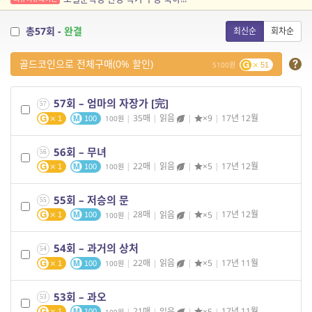
총57회 -
완결
최신순
회차순
골드코인으로 전체구매(0% 할인)
5100
51
57회 – 엄마의 자장가 [完]
57
|
35매
|
읽음
|
×9
|
17년 12월
100
1
100
56회 – 무녀
56
|
22매
|
읽음
|
×5
|
17년 12월
100
1
100
55회 – 저승의 문
55
|
28매
|
읽음
|
×5
|
17년 12월
100
1
100
54회 – 과거의 상처
54
|
22매
|
읽음
|
×5
|
17년 11월
100
1
100
53회 – 과오
53
|
21매
|
읽음
|
×5
|
17년 11월
100
1
100