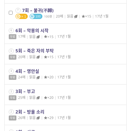
7회 – 불귀(不歸)
7
|
20매
|
읽음
|
×15
|
17년 1월
100
1
100
6회 – 악몽의 시작
6
17매
|
읽음
|
×15
|
17년 1월
무료
5회 – 죽은 자의 부탁
5
20매
|
읽음
|
×15
|
17년 1월
무료
4회 – 영안실
4
24매
|
읽음
|
×20
|
17년 1월
무료
3회 – 부고
3
25매
|
읽음
|
×20
|
17년 1월
무료
2회 – 방울 소리
2
26매
|
읽음
|
×29
|
17년 1월
무료