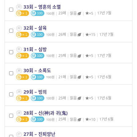
33회 – 영혼의 소멸
33
|
23매
|
읽음
|
×5
|
17년 7월
100
1
100
32회 – 살육
32
|
26매
|
읽음
|
×15
|
17년 7월
100
1
100
31회 – 심방
31
|
25매
|
읽음
|
×5
|
17년 7월
100
1
100
30회 – 소록도
30
|
21매
|
읽음
|
×5
|
17년 6월
100
1
100
29회 – 빙의
29
|
25매
|
읽음
|
×5
|
17년 6월
100
1
100
28회 – 신(神)과 귀(鬼)
28
|
25매
|
읽음
|
×10
|
17년 6월
100
1
100
27회 – 진퇴양난
27