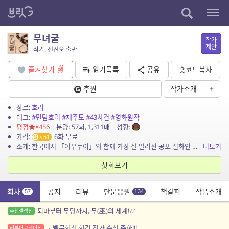
무녀굴
작가
제안
작가: 신진오 출판
즐겨찾기
읽기목록
공유
숏코드복사
후원
작가소개
+
장르:
호러
태그:
#민담호러
#제주도
#43사건
#영화원작
평점
×456
| 분량: 57회, 1,311매 | 성향:
가격:
6화 무료
51
소개: 한국에서 「여우누이」와 함께 가장 잘 알려진 공포 설화인 제주 김녕사굴 설화에 현대적 공포 감각을 가미한 작품. 영화 「퇴마 : 무녀굴」의 원작!
더보기
첫회보기
회차
공지
리뷰
단문응원
책갈피
작품소개
57
134
퇴마부터 무당까지, 무(巫)의 세계!📿
추천셀렉션
노벨문학상 한강 작가 수상 축하!!!
리뷰어큐레이션