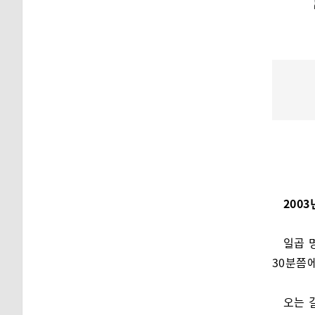
2003
일곱 
30분쯤에
오는 