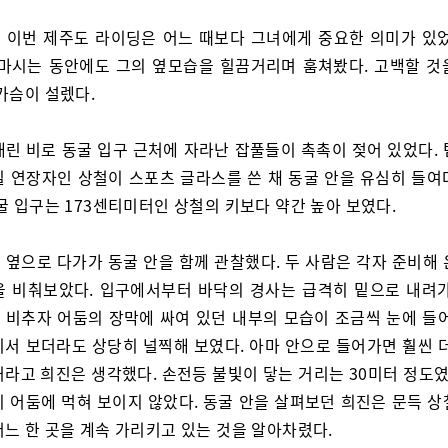
 이번 제주도 라이딩은 어느 때보다 그녀에게 중요한 의미가 있었
 마시는 동안에도 그의 옆모습을 힐끔거리며 훔쳐봤다. 고백할 것
가슴이 설렜다.
내린 비로 동굴 입구 근처에 자라난 잡풀들이 촉촉이 젖어 있었다. 
일 연장자인 상철이 스포츠 글라스를 쓴 채 동굴 안을 유심히 들여
굴 입구는 173센티미터인 상철의 키보다 약간 높아 보였다.
 옆으로 다가가 동굴 안을 함께 관찰했다. 두 사람은 각자 준비해 
을 비춰보았다. 입구에서부터 바닥의 경사는 급격히 밑으로 내려가
 비추자 어둠의 장막에 싸여 있던 내부의 모습이 조금씩 눈에 들어
기서 보더라도 상당히 널찍해 보였다. 아마 안으로 들어가면 훨씬 더
라고 희진은 생각했다. 손전등 불빛이 닿는 거리는 30미터 정도였
이 어둠에 먹혀 보이지 않았다. 동굴 안을 살펴보던 희진은 문득 상
어느 한 곳을 계속 가리키고 있는 것을 알아차렸다.