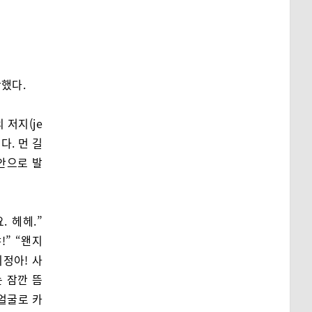
작했다.
저지(je
다. 먼 길
안으로 발
 헤헤.”
!” “왠지
미정아! 사
는 잠깐 뜸
얼굴로 카