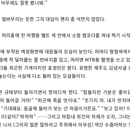
, 아무래도 잘못 봤나봐.”
 얼버무리는 듯한 그의 대답이 왠지 좀 석연치 않았다.
 허리춤에 찬 여행용 벨트 색 안에서 소형 캠코더를 꺼내 찍기 시
에 부착된 액정화면에 대원들의 모습이 보인다. 저마다 형형색색의 
와 몸에 착 달라붙는 쫄 반바지를 입고, 머리엔 MTB용 헬멧을 쓰고 있
 다들 피곤한 기색이지만 표정만은 밝다. 유명한 제주도 김녕사굴 
 놓는다는 사실에 다소 들떠 있는 모습들이다.
큰 규태부터 돌아가면서 한마디씩 한다. “힘들지만 기분은 좋아요.
저 들어갈 거야!” “피곤해 죽을 맛이네.” “웃기지 마. 내가 먼저야
 “기대돼요. 동굴에 들어가 보는 건 처음이거든요.” “보고 있어? 
 (다같이)“하하하” ……그리고 마침내 희진의 차례가 오자, 그녀
고 나서 (그러자 얼른 말하라고 주위에서 아우성) 약간 수줍어하는 