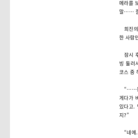
메라를 보
말…… 
희진의
한 사람
잠시 
빙 둘러
코스 중
“……
게다가 
있다고.
지?”
“네에.