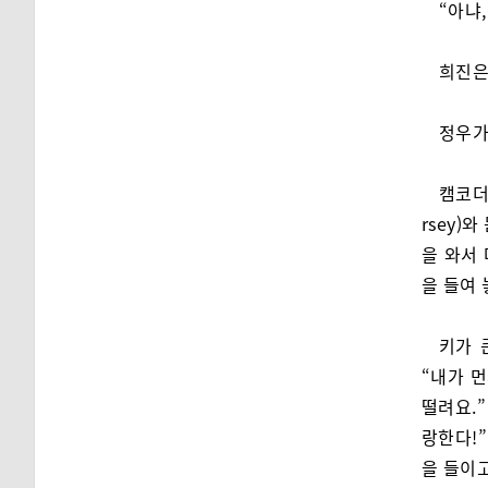
“아냐
희진은
정우가
캠코더
rsey)
을 와서
을 들여
키가 
“내가 먼
떨려요.”
랑한다!”
을 들이