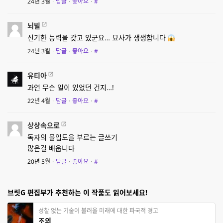
24년 3월
·
답글
·
좋아요
·
#
뇌빌
신기한 능력을 갖고 있군요… 묘사가 생생합니다
24년 3월
·
답글
·
좋아요
·
#
유티아
과연 무슨 일이 있었던 건지…!
22년 4월
·
답글
·
좋아요
·
#
상상속으로
독자의 몰입도을 부르는 글쓰기
많은걸 배웁니다
20년 5월
·
답글
·
좋아요
·
#
브릿G 편집부가 추천하는 이 작품도 읽어보세요!
성찰 없는 기술이 불러올 미래에 대한 파국적 경고
조의