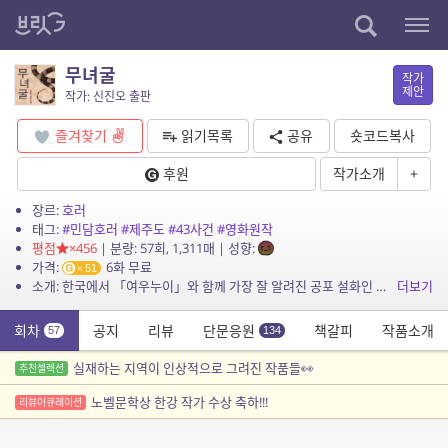
무녀굴
작가
제안
작가: 신진오 출판
즐겨찾기
읽기목록
공유
숏코드복사
후원
작가소개
+
장르:
호러
태그:
#민담호러
#제주도
#43사건
#영화원작
평점
×456
| 분량: 57회, 1,311매 | 성향:
가격:
6화 무료
51
소개: 한국에서 「여우누이」와 함께 가장 잘 알려진 공포 설화인 제주 김녕사굴 설화에 현대적 공포 감각을 가미한 작품. 영화 「퇴마 : 무녀굴」의 원작!
더보기
회차
공지
리뷰
단문응원
책갈피
작품소개
57
134
실재하는 지역이 인상적으로 그려진 작품들👀
추천셀렉션
노벨문학상 한강 작가 수상 축하!!!
리뷰어큐레이션