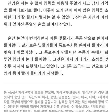
진명은 하는 수 없이 영력을 이용해 주열의 사고 당시 기억
을 들여다보기로 했다. 이곳에 오기 전에 이미 많은 영력을 소
비한 터라 잘 될지 어떨지는 알 수 없었다. 진명은 자신의 어깨
위에 얹어진 주열의 손을 살며시 잡았다.
순간 눈앞이 번쩍하면서 빠른 빛줄기가 동공 안으로 쏟아져
들어왔다. 날카로운 빛줄기들이 폭포수처럼 쏟아져 들어와 머
릿속에 휘몰아쳤다. 그 폭포수가 만들어낸 수증기 속에서 희
뿌연 영상이 눈에 들어왔다. 그것은 마치 카메라가 초점을 맞
추듯 서서히 또렷해지고 있었다. 그러곤 조금씩 그 안으로 진
명의 몸이 빨려 들어가기 시작했다.
본 작품은 저작권법의 보호를 받으며, 저작권자(브릿G가 대리권자일 경우 브
릿G)의 승인 없이 무단으로 복제, 공연, 공중송신, 전시, 배포, 대여, 2차적저
작물 작성의 방법으로 침해를 금합니다. 침해한 경우에는 5년 이하의 징역 또
는 5천만원 이하의 벌금에 처하거나 이를 병과할 수 있습니다.(「저작권법」
제136조제1항제1호). 또한 불법 복제물임을 알고도 소유한 경우 불법복제물