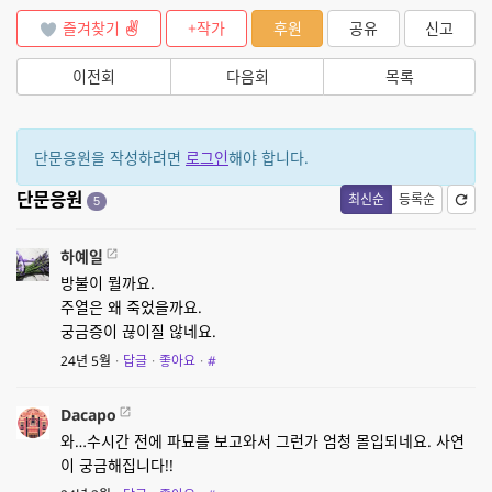
즐겨찾기
+작가
후원
공유
신고
이전회
다음회
목록
단문응원을 작성하려면
로그인
해야 합니다.
단문응원
최신순
등록순
5
하예일
방불이 뭘까요.
주열은 왜 죽었을까요.
궁금증이 끊이질 않네요.
24년 5월
·
답글
·
좋아요
·
#
Dacapo
와…수시간 전에 파묘를 보고와서 그런가 엄청 몰입되네요. 사연
이 궁금해집니다!!