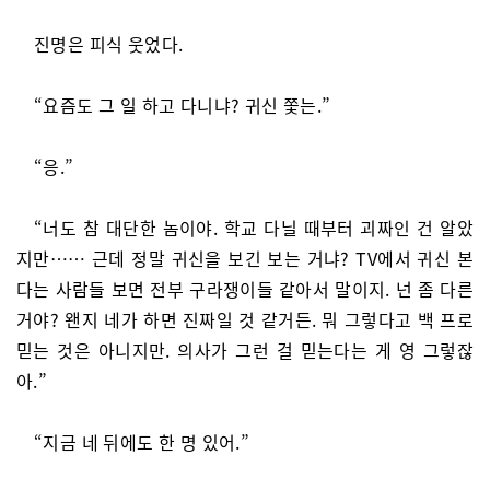
진명은 피식 웃었다.
“요즘도 그 일 하고 다니냐? 귀신 쫓는.”
“응.”
“너도 참 대단한 놈이야. 학교 다닐 때부터 괴짜인 건 알았
지만…… 근데 정말 귀신을 보긴 보는 거냐? TV에서 귀신 본
다는 사람들 보면 전부 구라쟁이들 같아서 말이지. 넌 좀 다른
거야? 왠지 네가 하면 진짜일 것 같거든. 뭐 그렇다고 백 프로
믿는 것은 아니지만. 의사가 그런 걸 믿는다는 게 영 그렇잖
아.”
“지금 네 뒤에도 한 명 있어.”