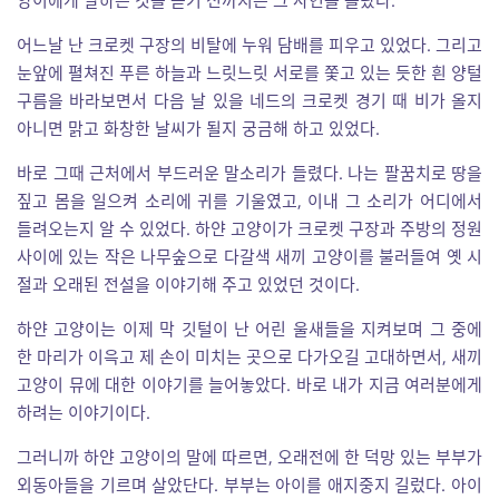
양이에게 말하는 것을 듣기 전까지는 그 사연을 몰랐다.
어느날 난 크로켓 구장의 비탈에 누워 담배를 피우고 있었다. 그리고
눈앞에 펼쳐진 푸른 하늘과 느릿느릿 서로를 쫓고 있는 듯한 흰 양털
구름을 바라보면서 다음 날 있을 네드의 크로켓 경기 때 비가 올지
아니면 맑고 화창한 날씨가 될지 궁금해 하고 있었다.
바로 그때 근처에서 부드러운 말소리가 들렸다. 나는 팔꿈치로 땅을
짚고 몸을 일으켜 소리에 귀를 기울였고, 이내 그 소리가 어디에서
들려오는지 알 수 있었다. 하얀 고양이가 크로켓 구장과 주방의 정원
사이에 있는 작은 나무숲으로 다갈색 새끼 고양이를 불러들여 옛 시
절과 오래된 전설을 이야기해 주고 있었던 것이다.
하얀 고양이는 이제 막 깃털이 난 어린 울새들을 지켜보며 그 중에
한 마리가 이윽고 제 손이 미치는 곳으로 다가오길 고대하면서, 새끼
고양이 뮤에 대한 이야기를 늘어놓았다. 바로 내가 지금 여러분에게
하려는 이야기이다.
그러니까 하얀 고양이의 말에 따르면, 오래전에 한 덕망 있는 부부가
외동아들을 기르며 살았단다. 부부는 아이를 애지중지 길렀다. 아이