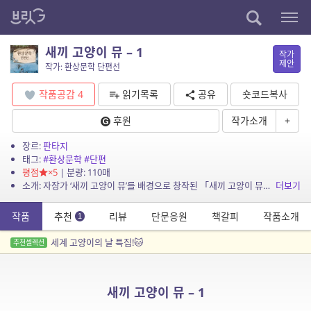
새끼 고양이 뮤 – 1
작가
제안
작가: 환상문학 단편선
작품공감
4
읽기목록
공유
숏코드복사
후원
작가소개
+
장르:
판타지
태그:
#환상문학
#단편
평점
×5
| 분량: 110매
소개: 자장가 ‘새끼 고양이 뮤’를 배경으로 창작된 「새끼 고양이 뮤」는 거대한 도깨비로 변하는 나무와 난쟁이, 그리고 요정이 사는 숲속을 여행하는 청년 조 브라운에...
더보기
작품
추천
리뷰
단문응원
책갈피
작품소개
1
세계 고양이의 날 특집!🐱
추천셀렉션
새끼 고양이 뮤 – 1