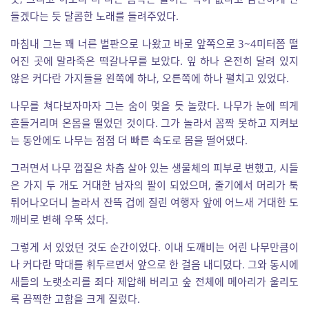
들겠다는 듯 달콤한 노래를 들려주었다.
마침내 그는 꽤 너른 벌판으로 나왔고 바로 앞쪽으로 3~4미터쯤 떨
어진 곳에 말라죽은 떡갈나무를 보았다. 잎 하나 온전히 달려 있지
않은 커다란 가지들을 왼쪽에 하나, 오른쪽에 하나 펼치고 있었다.
나무를 쳐다보자마자 그는 숨이 멎을 듯 놀랐다. 나무가 눈에 띄게
흔들거리며 온몸을 떨었던 것이다. 그가 놀라서 꼼짝 못하고 지켜보
는 동안에도 나무는 점점 더 빠른 속도로 몸을 떨어댔다.
그러면서 나무 껍질은 차츰 살아 있는 생물체의 피부로 변했고, 시들
은 가지 두 개도 거대한 남자의 팔이 되었으며, 줄기에서 머리가 툭
튀어나오더니 놀라서 잔뜩 겁에 질린 여행자 앞에 어느새 거대한 도
깨비로 변해 우뚝 섰다.
그렇게 서 있었던 것도 순간이었다. 이내 도깨비는 어린 나무만큼이
나 커다란 막대를 휘두르면서 앞으로 한 걸음 내디뎠다. 그와 동시에
새들의 노랫소리를 죄다 제압해 버리고 숲 전체에 메아리가 울리도
록 끔찍한 고함을 크게 질렀다.