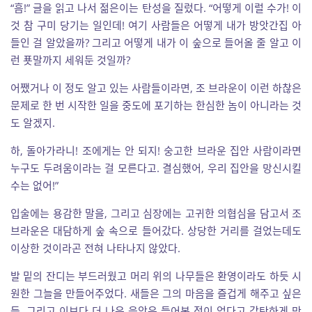
“흠!” 글을 읽고 나서 젊은이는 탄성을 질렀다. “어떻게 이럴 수가! 이
것 참 구미 당기는 일인데! 여기 사람들은 어떻게 내가 방앗간집 아
들인 걸 알았을까? 그리고 어떻게 내가 이 숲으로 들어올 줄 알고 이
런 푯말까지 세워둔 것일까?
어쨌거나 이 정도 알고 있는 사람들이라면, 조 브라운이 이런 하찮은
문제로 한 번 시작한 일을 중도에 포기하는 한심한 놈이 아니라는 것
도 알겠지.
하, 돌아가라니! 조에게는 안 되지! 숭고한 브라운 집안 사람이라면
누구도 두려움이라는 걸 모른다고. 결심했어, 우리 집안을 망신시킬
수는 없어!”
입술에는 용감한 말을, 그리고 심장에는 고귀한 의협심을 담고서 조
브라운은 대담하게 숲 속으로 들어갔다. 상당한 거리를 걸었는데도
이상한 것이라곤 전혀 나타나지 않았다.
발 밑의 잔디는 부드러웠고 머리 위의 나무들은 환영이라도 하듯 시
원한 그늘을 만들어주었다. 새들은 그의 마음을 즐겁게 해주고 싶은
듯, 그리고 이보다 더 나은 음악은 들어본 적이 없다고 감탄하게 만