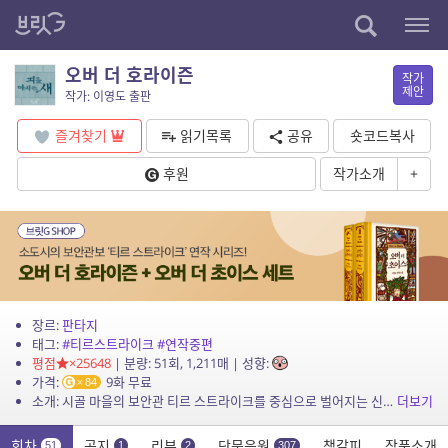
오버 더 호라이즌
작가
제안
작가: 이영도 출판
즐겨찾기
읽기목록
공유
숏코드복사
후원
작가소개
+
장르:
판타지
태그:
#티르스트라이크
#연작중편
평점
×25648
| 분량: 51회, 1,211매 | 성향:
가격:
9화 무료
84
소개: 시골 마을의 보안관 티르 스트라이크를 중심으로 벌어지는 신비롭고 기상천외한 이야기를 만나다. 명기 바이올린의 감동을 죽여 버리고 마는 악기 살해자 호라이즌을 시작으로, 자살만을 시...
더보기
회차
공지
리뷰
단문응원
책갈피
작품소개
51
1
2
307