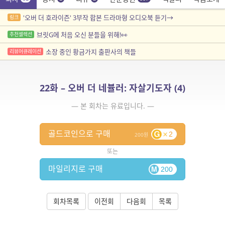
'오버 더 호라이즌' 3부작 합본 드라마형 오디오북 듣기→
링크
브릿G에 처음 오신 분들을 위해!👀
추천셀렉션
소장 중인 황금가지 출판사의 책들
리뷰어큐레이션
22화 – 오버 더 네뷸러: 자살기도자 (4)
— 본 회차는 유료입니다. —
골드코인으로 구매
2
200
또는
마일리지로 구매
200
회차목록
이전회
다음회
목록