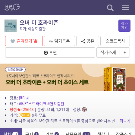
오버 더 호라이즌
작가
제안
작가: 이영도 출판
즐겨찾기
읽기목록
공유
숏코드복사
후원
작가소개
+
장르:
판타지
태그:
#티르스트라이크
#연작중편
평점
×25648
| 분량: 51회, 1,211매 | 성향:
가격:
9화 무료
84
소개: 시골 마을의 보안관 티르 스트라이크를 중심으로 벌어지는 신비롭고 기상천외한 이야기를 만나다. 명기 바이올린의 감동을 죽여 버리고 마는 악기 살해자 호라이즌을 시작으로, 자살만을 시...
더보기
회차
공지
리뷰
단문응원
책갈피
작품소개
51
1
2
307