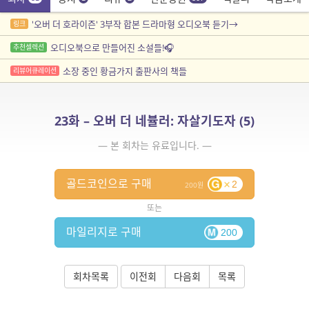
'오버 더 호라이즌' 3부작 합본 드라마형 오디오북 듣기→
링크
오디오북으로 만들어진 소설들!🎧
추천셀렉션
소장 중인 황금가지 출판사의 책들
리뷰어큐레이션
23화 – 오버 더 네뷸러: 자살기도자 (5)
— 본 회차는 유료입니다. —
골드코인으로 구매
2
200
또는
마일리지로 구매
200
회차목록
이전회
다음회
목록