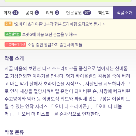
회차
공지
리뷰
단문응원
책갈피
작품소개
51
1
2
307
'오버 더 호라이즌' 3부작 합본 드라마형 오디오북 듣기→
링크
브릿G에 처음 오신 분들을 위해!👀
추천셀렉션
소장 중인 황금가지 출판사의 책들
리뷰어큐레이션
작품 소개
시골 마을의 보안관 티르 스트라이크를 중심으로 벌어지는 신비롭
고 기상천외한 이야기를 만나다. 명기 바이올린의 감동을 죽여 버리
고 마는 악기 살해자 호라이즌을 시작으로, 자살만을 시도하다가 그
로 인해 세상을 멸망시켜버릴 운명이 되어버린 숀, 사랑에 빠져버린
수고양이와 암캐 등 이영도식 위트와 짜임새 있는 구성을 여실히 느
낄 수 있는 연작 시리즈 「 오버 더 호라이즌」, 「오버 더 네뷸
러」, 「 오버 더 미스트」를 순차적으로 연재한다.
작품 분류