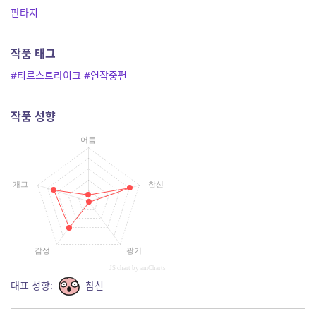
판타지
작품 태그
#티르스트라이크
#연작중편
작품 성향
어둠
개그
참신
감성
광기
JS chart by amCharts
대표 성향:
참신