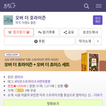
오버 더 호라이즌
작가
제안
작가: 이영도 출판
즐겨찾기
읽기목록
공유
숏코드복사
후원
작가소개
+
장르:
판타지
태그:
#티르스트라이크
#연작중편
평점
×25648
| 분량: 51회, 1,211매 | 성향:
가격:
9화 무료
84
소개: 시골 마을의 보안관 티르 스트라이크를 중심으로 벌어지는 신비롭고 기상천외한 이야기를 만나다. 명기 바이올린의 감동을 죽여 버리고 마는 악기 살해자 호라이즌을 시작으로, 자살만을 시...
더보기
첫회보기