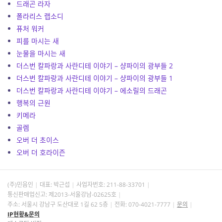
드래곤 라자
폴라리스 랩소디
퓨처 워커
피를 마시는 새
눈물을 마시는 새
더스번 칼파랑과 사란디테 이야기 – 샹파이의 광부들 2
더스번 칼파랑과 사란디테 이야기 – 샹파이의 광부들 1
더스번 칼파랑과 사란디테 이야기 – 에소릴의 드래곤
행복의 근원
키메라
골렘
오버 더 초이스
오버 더 호라이즌
(주)민음인
대표: 박근섭
사업자번호:
211-88-33701
통신판매업신고: 제2013-서울강남-02625호
주소: 서울시 강남구 도산대로 1길 62 5층
전화: 070-4021-7777
문의
IP현황&문의