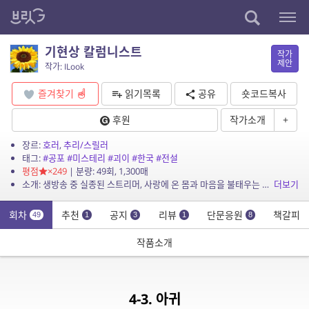
기현상 칼럼니스트
작가
제안
작가: ILook
즐겨찾기
읽기목록
공유
숏코드복사
후원
작가소개
+
장르:
호러
,
추리/스릴러
태그:
#공포
#미스테리
#괴이
#한국
#전설
평점
×249
| 분량: 49회, 1,300매
소개: 생방송 중 실종된 스트리머, 사랑에 온 몸과 마음을 불태우는 사람, 아름다운 형상과 함께 나타난 알 수 없는 전염병 그리고 갑작스레 아귀가 되어 나타난 조상까지. 이미 일어났으나 ...
더보기
회차
추천
공지
리뷰
단문응원
책갈피
49
1
3
1
8
작품소개
4-3. 아귀