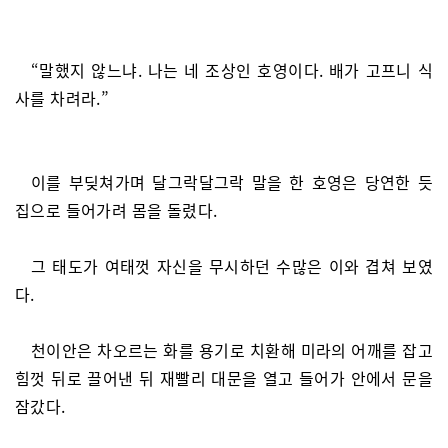
“말했지 않느냐. 나는 네 조상인 호영이다. 배가 고프니 식
사를 차려라.”
이를 부딪쳐가며 달그락달그락 말을 한 호영은 당연한 듯
집으로 들어가려 몸을 돌렸다.
그 태도가 여태껏 자신을 무시하던 수많은 이와 겹쳐 보였
다.
천이안은 차오르는 화를 용기로 치환해 미라의 어깨를 잡고
힘껏 뒤로 끌어낸 뒤 재빨리 대문을 열고 들어가 안에서 문을
잠갔다.