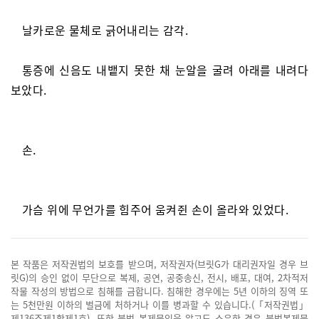
날카로운 물체로 긁어내리는 감각.
통증에 신음도 내뱉지 못한 채 눈알을 굴려 아래를 내려다
보았다.
손.
가슴 위에 무언가를 힘주어 움켜쥔 손이 올라와 있었다.
본 작품은 저작권법의 보호를 받으며, 저작권자(브릿G가 대리권자일 경우 브
릿G)의 승인 없이 무단으로 복제, 공연, 공중송신, 전시, 배포, 대여, 2차적저
작물 작성의 방법으로 침해를 금합니다. 침해한 경우에는 5년 이하의 징역 또
는 5천만원 이하의 벌금에 처하거나 이를 병과할 수 있습니다.(「저작권법」
제136조제1항제1호). 또한 불법 복제물임을 알고도 소유한 경우 불법복제물