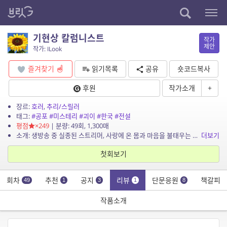
기현상 칼럼니스트
작가
제안
작가: ILook
즐겨찾기
읽기목록
공유
숏코드복사
후원
작가소개
+
장르:
호러
,
추리/스릴러
태그:
#공포
#미스테리
#괴이
#한국
#전설
평점
×249
| 분량: 49회, 1,300매
소개: 생방송 중 실종된 스트리머, 사랑에 온 몸과 마음을 불태우는 사람, 아름다운 형상과 함께 나타난 알 수 없는 전염병 그리고 갑작스레 아귀가 되어 나타난 조상까지. 이미 일어났으나 ...
더보기
첫회보기
회차
추천
공지
리뷰
단문응원
책갈피
49
1
3
1
8
작품소개