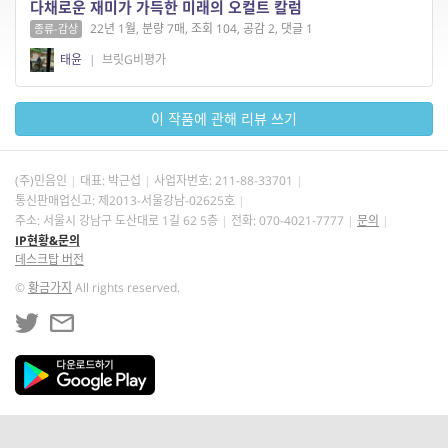
다채로운 재미가 가득한 미래의 오컬트 칼럼
22년 1월, 분량 7매, 조회 104, 공감 2, 댓글 1
종류-감상
태윤
|
브릿G비평가
이 작품에 관해 리뷰 쓰기
(주)민음인
대표: 박근섭
사업자번호:
211-88-33701
통신판매업신고: 제2013-서울강남-02625호
주소: 서울시 강남구 도산대로 1길 62 5층
전화: 070-4021-7777
문의
IP현황&문의
데스크탑 버전
©
황금가지
All rights reserved.