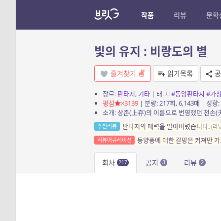
작품
리뷰
문학
빛의 유지 : 비랑도의 별
즐겨찾기
읽기목록
공
장르:
판타지
,
기타
| 태그:
#동양판타지
#가
평점
×3139
| 분량: 217회, 6,143매 | 성향:
판타지의 매력을 알아버렸습니다.
추천리뷰
(리
동양풍에 대한 갈망은 커져만 가고
리뷰어큐레이션
회차
공지
리뷰
217
3
2