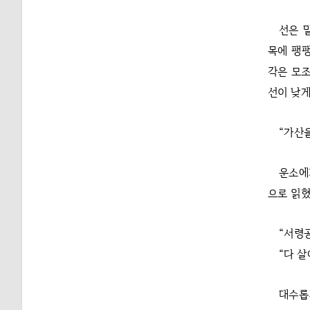
선은 
목에 팽팽
각은 모조
선이 낮게
“가산
운소에
으로 읽혔
“서령
“다 살
대수롭