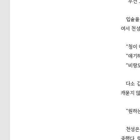
“우선 
입술을
여서 천성
“청이 
“얘기해
“비랑
다소 
캐묻지 
“원하는
천성은
중했다. 