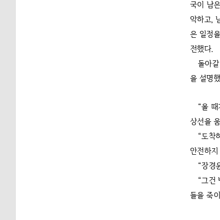
국이 남은
악하고, 
은 일정을
전했다.
돌아갈
을 설명했
“올 
상선을 움
“도착
안전하지 
“장경
“그건
들을 죽이