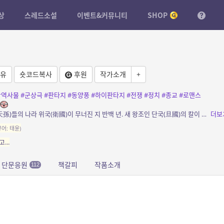
상
스레드소설
이벤트&커뮤니티
SHOP
유
숏코드복사
후원
작가소개
+
상역사물
#군상극
#판타지
#동양풍
#하이판타지
#전쟁
#정치
#종교
#로맨스
소개: 상존(上存)의 이름으로 번영했던 천손(天孫)들의 나라 위국(衛國)이 무너진 지 반백 년. 새 왕조인 단국(旦國)의 칼이 닿지 않는 남쪽 끝의 섬 비랑도(翡朗島)에 위국의 마지막 두...
더보
뷰어: 태윤)
...
단문응원
책갈피
작품소개
112