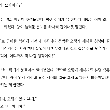
래, 오자마자?”
보는 량의 미간이 조여들었다. 평생 선에게 욕 한마디 내뱉은 적이 없
느껴졌다. 량이 눌러둔 분노를 하나씩 씹어내듯 말했다.
대로 군비를 적에게 가져다 바치더니 천박한 오랑캐 새끼를 침상에 끌
리적거리는 사람 하나 눈앞에서 치우겠다고 청로 같은 놈을 부추겨? 
디야. 어디까지 막 나갈 생각이야!”
시선이 량에게 붙들려서 얼어붙었다. 천박한 오랑캐 새끼라면 분명 백
었다. 량이 언제 자신과 류천 사이의 일을 알게 되었는지 의문이었으
키는 게 급했다.
니, 오해가 있나 본데.”
 오라비 아니야.”