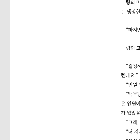
량의 
는 냉정한
“하지
량의 
“결정
텐데요.”
“인원
“백부
은 인원이
가 있었을
“그래.
“더 