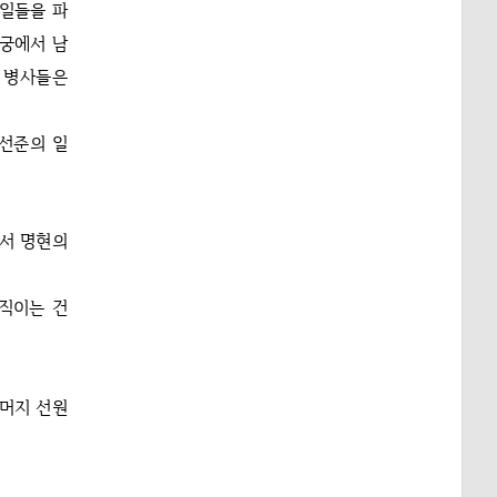
 일들을 파
청궁에서 남
고 병사들은
경선준의 일
라서 명현의
직이는 건
나머지 선원