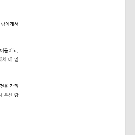
는 량에게서
어들이고,
대체 네 밑
류천을 가리
나 우선 량