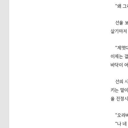
“왜 그
선을 
살기마저 
“제멋
이제는 걸
바닥이 어
선의 
키는 말이
을 진정시
“오라버
“나 네