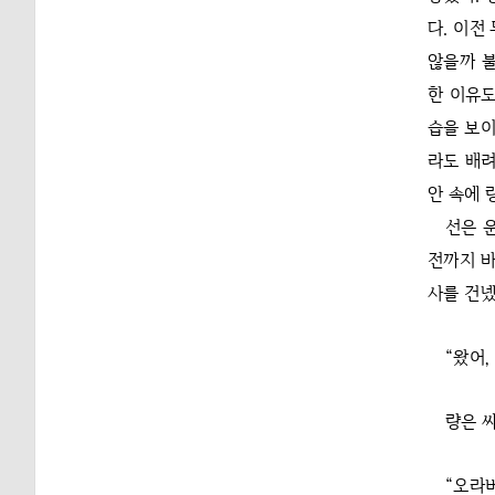
다. 이전
않을까 불
한 이유도
습을 보이
라도 배려
안 속에 
선은 
전까지 바
사를 건넸
“왔어,
량은 
“오라버