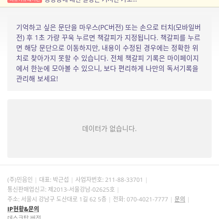
기억하고 싶은 문단을 마우스(PC버전) 또는 손으로 터치(모바일버
전) 후 1초 가량 꾸욱 누르면 책갈피가 지정됩니다. 책갈피를 누르
면 해당 문단으로 이동하지만, 내용이 수정된 경우에는 정확한 위
치로 찾아가지 못할 수 있습니다. 전체 책갈피 기록은 마이페이지
에서 한눈에 모아볼 수 있으니, 보다 편리하게 나만의 독서기록을
관리해 보세요!
데이터가 없습니다.
(주)민음인
대표: 박근섭
사업자번호:
211-88-33701
통신판매업신고: 제2013-서울강남-02625호
주소: 서울시 강남구 도산대로 1길 62 5층
전화: 070-4021-7777
문의
IP현황&문의
데스크탑 버전