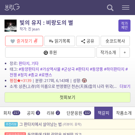
빛의 유지 : 비랑도의 별
작가
제안
작가: 진 Jean
즐겨찾기
읽기목록
공유
숏코드복사
후원
작가소개
+
장르:
판타지
,
기타
태그:
#동양판타지
#가상역사물
#군상극
#판타지
#동양풍
#하이판타지
#
전쟁
#정치
#종교
#로맨스
평점
×3139
| 분량: 217회, 6,143매 | 성향:
소개: 상존(上存)의 이름으로 번영했던 천손(天孫)들의 나라 위국(衛國)이 무너진 지 반백 년. 새 왕조인 단국(旦國)의 칼이 닿지 않는 남쪽 끝의 섬 비랑도(翡朗島)에 위국의 마지막 두...
더보기
첫회보기
회차
공지
리뷰
단문응원
책갈피
작품소개
217
3
2
112
그 판타지에서 살아남는 법
추천리뷰
(리뷰어: 휴락)
동양풍에 대한 갈망은 커져만 가고...
리뷰어큐레이션